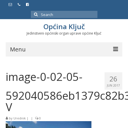
Search
for:
Općina Ključ
Jedinstveni općinski organ uprave općine Ključ
Menu
Dokumenti
image-0-02-05-
Službeni glasnici
26
JUN 2017
Javne nabavke
592040586eb1379c82b3
Značajni datumi i manifestacije
V
Program energetske efikasnosti u stambenom
sektoru
by
Urednik
|
|
0