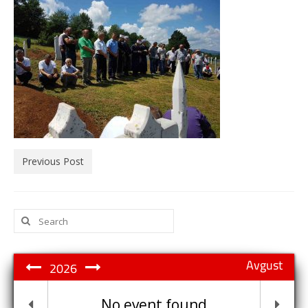
Previous Post
Search
for:
Avgust
2026
No event found