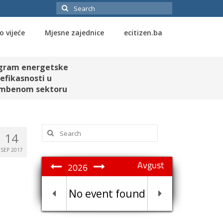
Search
for:
o vijeće
Mjesne zajednice
ecitizen.ba
gram energetske
efikasnosti u
mbenom sektoru
Search
14
for:
SEP 2017
Avgust
2026
No event found