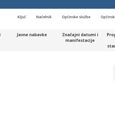
Ključ
Načelnik
Općinske službe
Općinsk
i
Javne nabavke
Značajni datumi i
Pro
manifestacije
sta