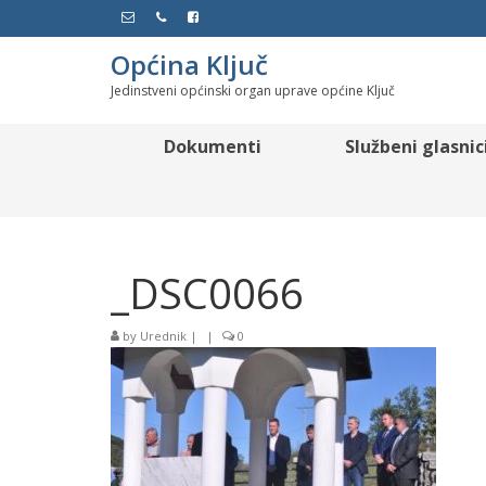
Općina Ključ
Jedinstveni općinski organ uprave općine Ključ
Dokumenti
Službeni glasnic
_DSC0066
by
Urednik
|
|
0