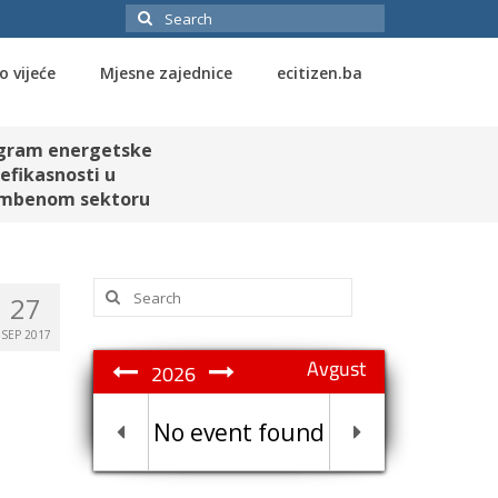
Search
for:
o vijeće
Mjesne zajednice
ecitizen.ba
gram energetske
efikasnosti u
mbenom sektoru
Search
27
for:
SEP 2017
Avgust
2026
No event found