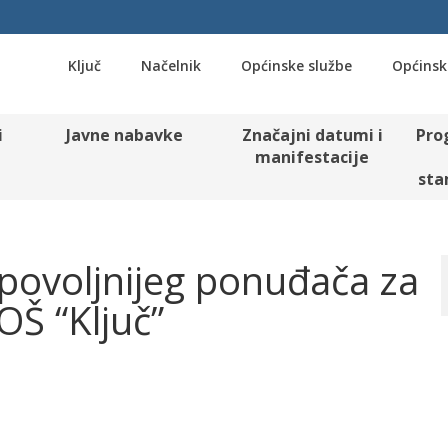
Ključ
Načelnik
Općinske službe
Općinsk
i
Javne nabavke
Značajni datumi i
Pro
manifestacije
sta
jpovoljnijeg ponuđača za
OŠ “Ključ”