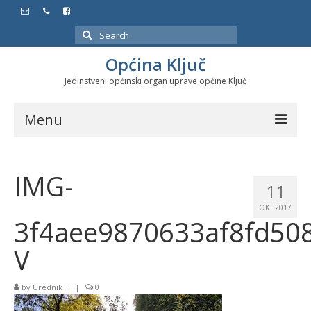
Search
for:
Općina Ključ
Jedinstveni općinski organ uprave općine Ključ
Menu
Dokumenti
IMG-
Službeni glasnici
11
OKT 2017
Javne nabavke
3f4aee9870633af8fd50
Značajni datumi i manifestacije
V
Program energetske efikasnosti u stambenom
sektoru
by
Urednik
|
|
0