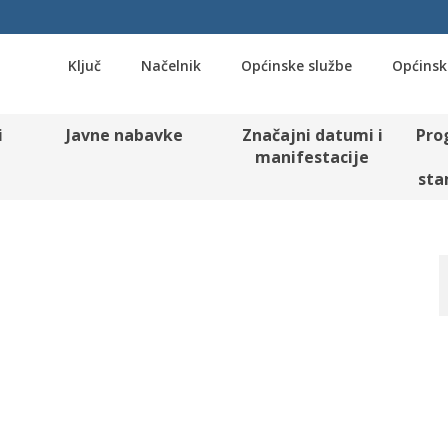
Ključ
Načelnik
Općinske službe
Općinsk
i
Javne nabavke
Značajni datumi i
Pro
manifestacije
sta