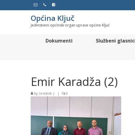
Općina Ključ
Jedinstveni općinski organ uprave općine Ključ
Dokumenti
Službeni glasnic
Emir Karadža (2)
by
Urednik
|
|
0