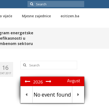
Search
for:
o vijeće
Mjesne zajednice
ecitizen.ba
gram energetske
efikasnosti u
mbenom sektoru
Search
16
for:
OKT 2017
Avgust
2026
No event found