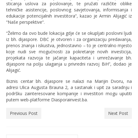
sticanja uslova za poslovanje, te pružati različite oblike
tehničke asistencije, poslovnog savjetovanja, informisanja i
edukacije potencijalnih investitora”, kazao je Armin Alijagić iz
“Naše perspektive“.
“Želimo da ovo bude lokacija gdje će se okupljati poslovni ljudi
iz bh. dijaspore. DBC je otvoren i za organizaciju predavanja,
prenos znanja i iskustva, jednostavno – to je centralno mjesto
koje nudi sve mogućnosti za pokretanje novih investicija,
projekata razvoja te jačanje kapaciteta i umrežavanje bh.
dijaspore na polju ulaganja u privredni razvoj BiH”, dodao je
Alijagić.
Biznis centar bh. dijaspore se nalazi na Marijin Dvoru, na
adresi Ulica Augusta Brauna 2, a sastanak i upit za saradnju i
podršku zainteresovane kompanije i investitori mogu uputiti
putem web-platforme Diasporainvest.ba.
Previous Post
Next Post
Search