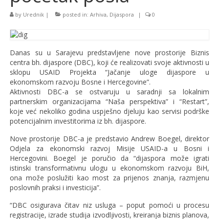
by
Urednik
|
posted in:
Arhiva
,
Dijaspora
|
0
Danas su u Sarajevu predstavljene nove prostorije Biznis
centra bh. dijaspore (DBC), koji će realizovati svoje aktivnosti u
sklopu USAID Projekta “Jačanje uloge dijaspore u
ekonomskom razvoju Bosne i Hercegovine”.
Aktivnosti DBC-a se ostvaruju u saradnji sa lokalnim
partnerskim organizacijama “Naša perspektiva” i “Restart”,
koje već nekoliko godina uspješno djeluju kao servisi podrške
potencijalnim investitorima iz bh. dijaspore.
Nove prostorije DBC-a je predstavio Andrew Boegel, direktor
Odjela za ekonomski razvoj Misije USAID-a u Bosni i
Hercegovini. Boegel je poručio da “dijaspora može igrati
istinski transformativnu ulogu u ekonomskom razvoju BiH,
ona može poslužiti kao most za prijenos znanja, razmjenu
poslovnih praksi i investicija”.
“DBC osigurava čitav niz usluga – poput pomoći u procesu
registracije, izrade studija izvodljivosti, kreiranja biznis planova,