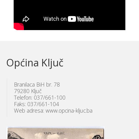
Općina Ključ
Branilaca BiH br. 78
79280 Ključ
Telefon: 037/661-100
Faks: 037/661-104
Web adresa: www.opcina-kljuc.ba