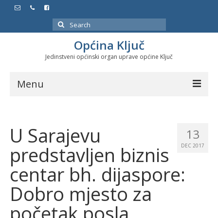
Search
for:
Općina Ključ
Jedinstveni općinski organ uprave općine Ključ
Menu
Dokumenti
U Sarajevu
Službeni glasnici
13
predstavljen biznis
DEC 2017
Javne nabavke
centar bh. dijaspore:
Značajni datumi i manifestacije
Dobro mjesto za
Program energetske efikasnosti u stambenom
sektoru
početak posla