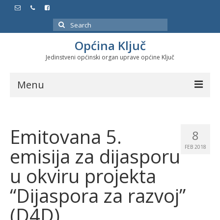
Search
for:
Općina Ključ
Jedinstveni općinski organ uprave općine Ključ
Menu
Dokumenti
Emitovana 5.
Službeni glasnici
8
emisija za dijasporu
FEB 2018
Javne nabavke
u okviru projekta
Značajni datumi i manifestacije
“Dijaspora za razvoj”
Program energetske efikasnosti u stambenom
sektoru
(D4D)