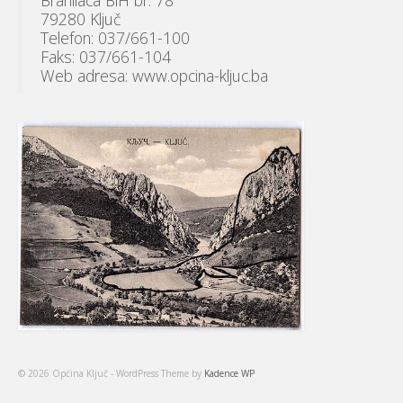
Branilaca BiH br. 78
79280 Ključ
Telefon: 037/661-100
Faks: 037/661-104
Web adresa: www.opcina-kljuc.ba
© 2026 Općina Ključ - WordPress Theme by
Kadence WP