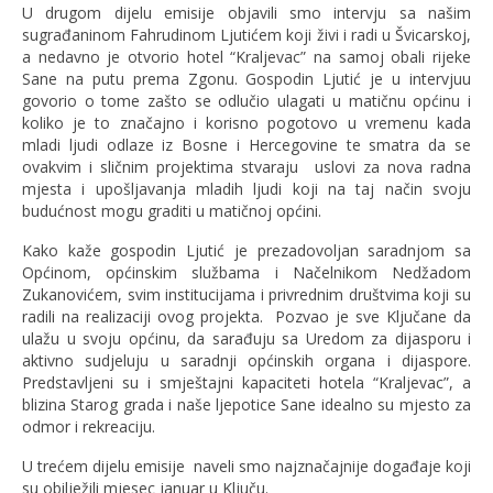
U drugom dijelu emisije objavili smo intervju sa našim
sugrađaninom Fahrudinom Ljutićem koji živi i radi u Švicarskoj,
a nedavno je otvorio hotel “Kraljevac” na samoj obali rijeke
Sane na putu prema Zgonu. Gospodin Ljutić je u intervjuu
govorio o tome zašto se odlučio ulagati u matičnu općinu i
koliko je to značajno i korisno pogotovo u vremenu kada
mladi ljudi odlaze iz Bosne i Hercegovine te smatra da se
ovakvim i sličnim projektima stvaraju uslovi za nova radna
mjesta i upošljavanja mladih ljudi koji na taj način svoju
budućnost mogu graditi u matičnoj općini.
Kako kaže gospodin Ljutić je prezadovoljan saradnjom sa
Općinom, općinskim službama i Načelnikom Nedžadom
Zukanovićem, svim institucijama i privrednim društvima koji su
radili na realizaciji ovog projekta. Pozvao je sve Ključane da
ulažu u svoju općinu, da sarađuju sa Uredom za dijasporu i
aktivno sudjeluju u saradnji općinskih organa i dijaspore.
Predstavljeni su i smještajni kapaciteti hotela “Kraljevac”, a
blizina Starog grada i naše ljepotice Sane idealno su mjesto za
odmor i rekreaciju.
U trećem dijelu emisije naveli smo najznačajnije događaje koji
su obilježili mjesec januar u Ključu.