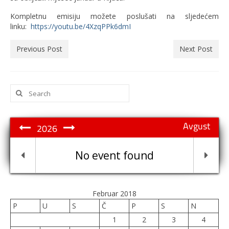
Kompletnu emisiju možete poslušati na sljedećem
linku:
https://youtu.be/4XzqPPk6dmI
Previous Post
Next Post
Search
for:
Avgust
2026
No event found
Februar 2018
P
U
S
Č
P
S
N
1
2
3
4