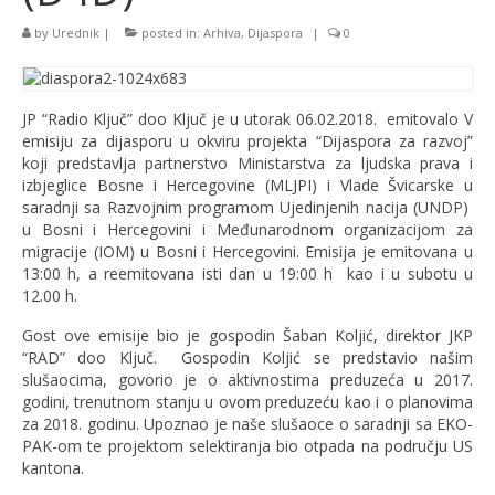
by
Urednik
|
posted in:
Arhiva
,
Dijaspora
|
0
JP “Radio Ključ” doo Ključ je u utorak 06.02.2018. emitovalo V
emisiju za dijasporu u okviru projekta “Dijaspora za razvoj”
koji predstavlja partnerstvo Ministarstva za ljudska prava i
izbjeglice Bosne i Hercegovine (MLJPI) i Vlade Švicarske u
saradnji sa Razvojnim programom Ujedinjenih nacija (UNDP)
u Bosni i Hercegovini i Međunarodnom organizacijom za
migracije (IOM) u Bosni i Hercegovini. Emisija je emitovana u
13:00 h, a reemitovana isti dan u 19:00 h kao i u subotu u
12.00 h.
Gost ove emisije bio je gospodin Šaban Koljić, direktor JKP
“RAD” doo Ključ. Gospodin Koljić se predstavio našim
slušaocima, govorio je o aktivnostima preduzeća u 2017.
godini, trenutnom stanju u ovom preduzeću kao i o planovima
za 2018. godinu. Upoznao je naše slušaoce o saradnji sa EKO-
PAK-om te projektom selektiranja bio otpada na području US
kantona.