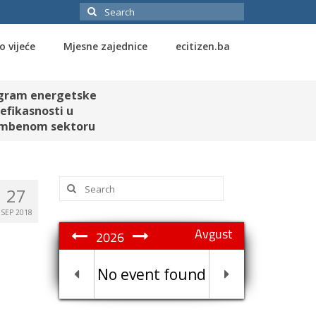
Search
for:
o vijeće
Mjesne zajednice
ecitizen.ba
gram energetske
efikasnosti u
mbenom sektoru
Search
27
for:
SEP 2018
Avgust
2026
No event found