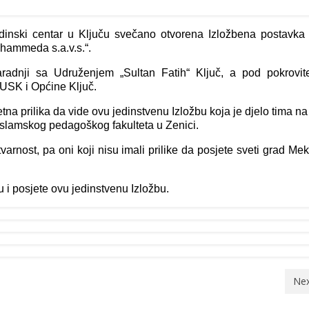
adinski centar u Ključu svečano otvorena Izložbena postavka
hammeda s.a.v.s.“.
aradnji sa Udruženjem „Sultan Fatih“ Ključ, a pod pokrovite
 USK i Općine Ključ.
na prilika da vide ovu jedinstvenu Izložbu koja je djelo tima na
Islamskog pedagoškog fakulteta u Zenici.
stvarnost, pa oni koji nisu imali prilike da posjete sveti grad M
 i posjete ovu jedinstvenu Izložbu.
Nex