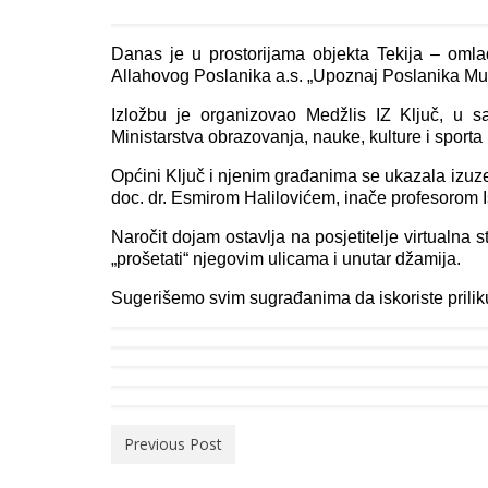
Danas je u prostorijama objekta Tekija – oml
Allahovog Poslanika a.s. „Upoznaj Poslanika Mu
Izložbu je organizovao Medžlis IZ Ključ, u s
Ministarstva obrazovanja, nauke, kulture i sporta
Općini Ključ i njenim građanima se ukazala izuzet
doc. dr. Esmirom Halilovićem, inače profesorom 
Naročit dojam ostavlja na posjetitelje virtualna 
„prošetati“ njegovim ulicama i unutar džamija.
Sugerišemo svim sugrađanima da iskoriste priliku
Previous Post