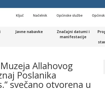
Ključ
Načelnik
Općinske službe
Općinsk
i
Javne nabavke
Značajni datumi i
Pro
manifestacije
sta
 Muzeja Allahovog
znaj Poslanika
.“ svečano otvorena u