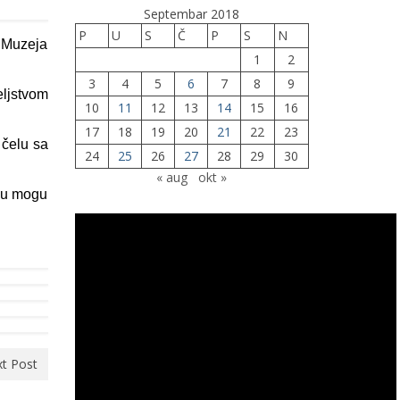
Septembar 2018
P
U
S
Č
P
S
N
 Muzeja
1
2
3
4
5
6
7
8
9
ljstvom
10
11
12
13
14
15
16
17
18
19
20
21
22
23
 čelu sa
24
25
26
27
28
29
30
« aug
okt »
eku mogu
t Post