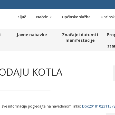
Ključ
Načelnik
Općinske službe
Općinsk
i
Javne nabavke
Značajni datumi i
Pro
manifestacije
sta
RODAJU KOTLA
Za sve informacije pogledajte na navedenom linku:
Doc201810231137