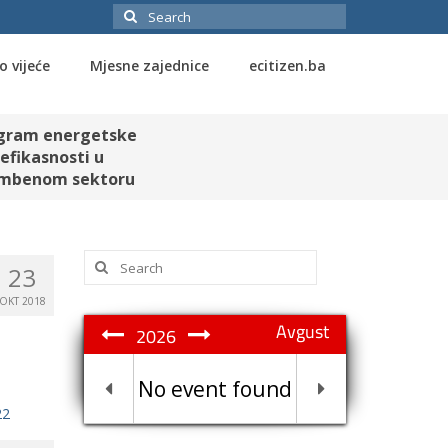
Search
for:
o vijeće
Mjesne zajednice
ecitizen.ba
gram energetske
efikasnosti u
mbenom sektoru
Search
23
for:
OKT 2018
Avgust
2026
No event found
22