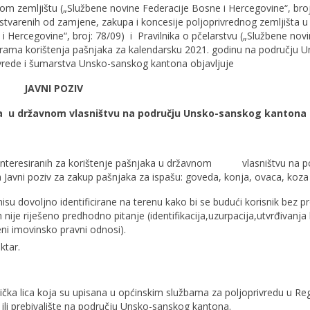
m zemljištu („Službene novine Federacije Bosne i Hercegovine“, broj
 ostvarenih od zamjene, zakupa i koncesije poljoprivrednog zemljišta u
i Hercegovine“, broj: 78/09) i Pravilnika o pčelarstvu („Službene nov
ograma korištenja pašnjaka za kalendarsku 2021. godinu na području U
vrede i šumarstva Unsko-sanskog kantona objavljuje
JAVNI POZIV
aka u državnom vlasništvu na području Unsko-sanskog kantona
 zainteresiranih za korištenje pašnjaka u državnom vlasništvu na p
Javni poziv za zakup pašnjaka za ispašu: goveda, konja, ovaca, koza 
isu dovoljno identificirane na terenu kako bi se budući korisnik bez 
ije riješeno predhodno pitanje (identifikacija,uzurpacija,utvrđivanja
je nerješeni imovinsko pravni odnosi).
ktar.
ička lica koja su upisana u općinskim službama za poljoprivredu u Reg
šte ili prebivalište na području Unsko-sanskog kantona.