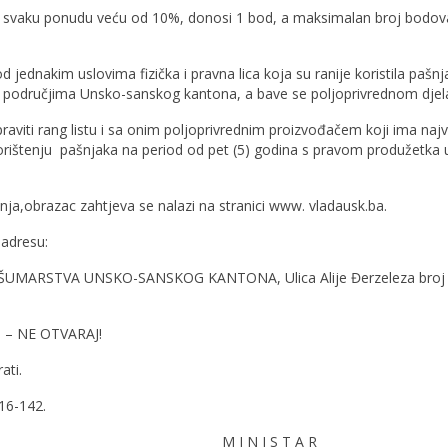
 svaku ponudu veću od 10%, donosi 1 bod, a maksimalan broj bodova
ednakim uslovima fizička i pravna lica koja su ranije koristila pašnjak
skim područjima Unsko-sanskog kantona, a bave se poljoprivrednom dje
viti rang listu i sa onim poljoprivrednim proizvođačem koji ima najv
korištenju pašnjaka na period od pet (5) godina s pravom produžetka
nja,obrazac zahtjeva se nalazi na stranici www. vladausk.ba.
 adresu:
MARSTVA UNSKO-SANSKOG KANTONA, Ulica Alije Đerzeleza broj 
a) – NE OTVARAJ!
ati.
316-142.
 S T A R