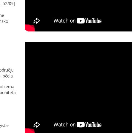
: 52/09)
ine
nsko-
odručju
i pčela.
problema
 boniteta
istar