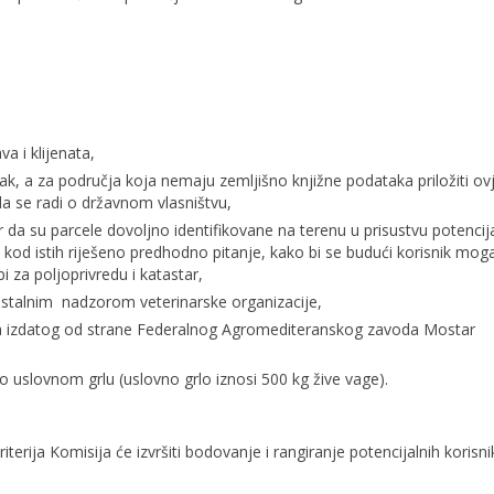
a i klijenata,
adak, a za područja koja nemaju zemljišno knjižne podataka priložiti ov
da se radi o državnom vlasništvu,
ar da su parcele dovoljno identifikovane na terenu u prisustvu potenci
 kod istih riješeno predhodno pitanje, kako bi se budući korisnik mog
h službi za poljoprivredu i katastar,
d stalnim nadzorom veterinarske organizacije,
nja izdatog od strane Federalnog Agromediteranskog zavoda Mostar
 uslovnom grlu (uslovno grlo iznosi 500 kg žive vage).
terija Komisija će izvršiti bodovanje i rangiranje potencijalnih korisni