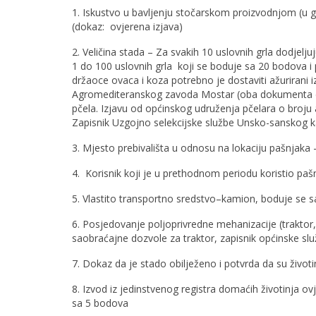
1. Iskustvo u bavljenju stočarskom proizvodnjom (u 
(dokaz: ovjerena izjava)
2. Veličina stada – Za svakih 10 uslovnih grla dodjelju
1 do 100 uslovnih grla koji se boduje sa 20 bodova i
držaoce ovaca i koza potrebno je dostaviti ažurirani iz
Agromediteranskog zavoda Mostar (oba dokumenta dat
pčela. Izjavu od općinskog udruženja pčelara o broju ak
Zapisnik Uzgojno selekcijske službe Unsko-sansk
3. Mjesto prebivališta u odnosu na lokaciju pašnjaka 
4. Korisnik koji je u prethodnom periodu koristio pa
5. Vlastito transportno sredstvo–kamion, boduje se 
6. Posjedovanje poljoprivredne mehanizacije (traktor
saobraćajne dozvole za traktor, zapisnik općinske služ
7. Dokaz da je stado obilježeno i potvrda da su živo
8. Izvod iz jedinstvenog registra domaćih životinja
sa 5 bodova