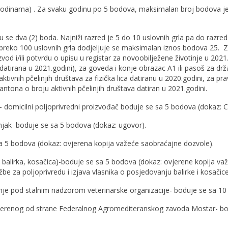
godinama) . Za svaku godinu po 5 bodova, maksimalan broj bodova je
ju se dva (2) boda. Najniži razred je 5 do 10 uslovnih grla pa do razre
 preko 100 uslovnih grla dodjeljuje se maksimalan iznos bodova 25. 
vod i/ili potvrdu o upisu u registar za novoobilježene životinje u 2021
irana u 2021.godini), za goveda i konje obrazac A1 ili pasoš za dr
tivnih pčelinjih društava za fizička lica datiranu u 2020.godini, za pra
og kantona o broju aktivnih pčelinjih društava datiran u 2021
– domicilni poljoprivredni proizvođač boduje se sa 5 bodova (dokaz: C
šnjak boduje se sa 5 bodova (dokaz: ugovor).
sa 5 bodova (dokaz: ovjerena kopija važeće saobraćajne dozvole).
, balirka, kosačica)-boduje se sa 5 bodova (dokaz: ovjerene kopija va
be za poljoprivredu i izjava vlasnika o posjedovanju balirke i kosačice
tinje pod stalnim nadzorom veterinarske organizacije- boduje se sa 1
 ovjerenog od strane Federalnog Agromediteranskog zavoda Mostar- b