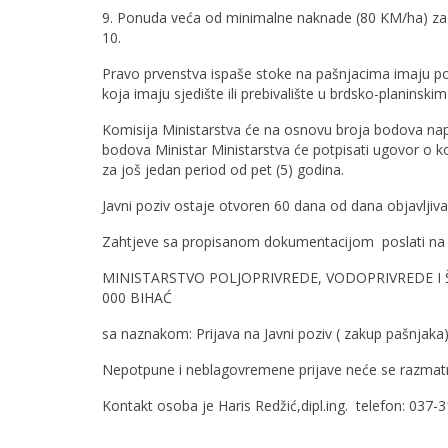
9. Ponuda veća od minimalne naknade (80 KM/ha) za
10.
Pravo prvenstva ispaše stoke na pašnjacima imaju pod j
koja imaju sjedište ili prebivalište u brdsko-planin
Komisija Ministarstva će na osnovu broja bodova napra
bodova Ministar Ministarstva će potpisati ugovor o 
za još jedan period od pet (5) godina.
Javni poziv ostaje otvoren 60 dana od dana objavljiva
Zahtjeve sa propisanom dokumentacijom
poslati na
MINISTARSTVO POLJOPRIVREDE, VODOPRIVREDE I ŠU
000 BIHAĆ
sa naznakom: Prijava na Javni poziv ( zakup pašnjak
Nepotpune i neblagovremene prijave neće se razmatr
Kontakt osoba je Haris Redžić,dipl.ing. telefon: 037-
M I N I