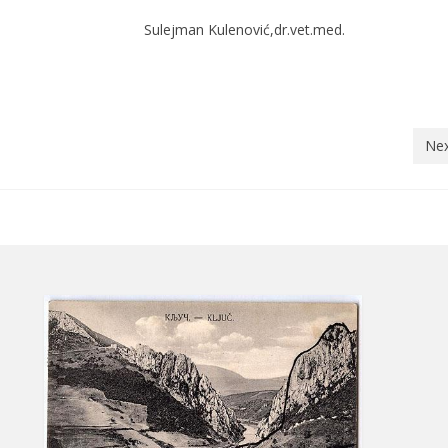
lejman Kulenović,dr.vet.med.
Nex