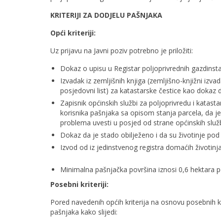
KRITERIJI ZA DODJELU PAŠNJAKA
Opći kriteriji:
Uz prijavu na Javni poziv potrebno je priložiti:
Dokaz o upisu u Registar poljoprivrednih gazdinstav
Izvadak iz zemljišnih knjiga (zemljišno-knjižni izv
posjedovni list) za katastarske čestice kao dokaz 
Zapisnik općinskih službi za poljoprivredu i katast
korisnika pašnjaka sa opisom stanja parcela, da je
problema uvesti u posjed od strane općinski
Dokaz da je stado obilježeno i da su životinje po
Izvod od iz jedinstvenog registra domaćih životi
Minimalna pašnjačka površina iznosi 0,6 hektara po
Posebni kriteriji:
Pored navedenih općih kriterija na osnovu posebnih kri
pašnjaka kako slijedi: