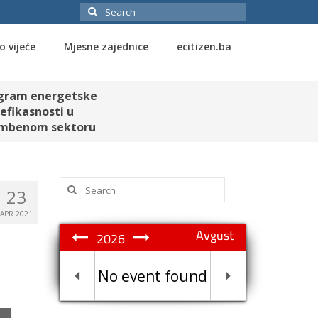
Search
for:
o vijeće
Mjesne zajednice
ecitizen.ba
gram energetske
efikasnosti u
mbenom sektoru
Search
23
for:
APR 2021
Avgust
2026
No event found