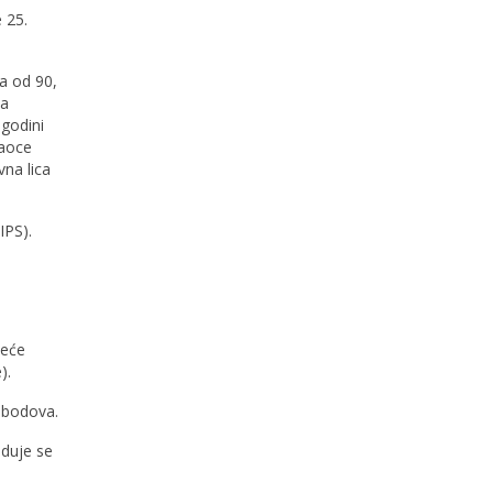
 25.
da od 90,
Za
.godini
žaoce
vna lica
.godini.
IPS).
žeće
).
0 bodova.
oduje se