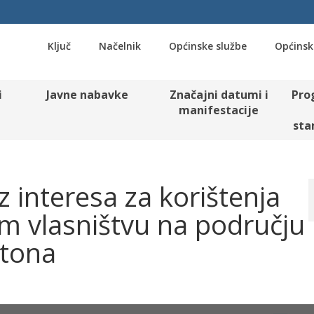
Ključ
Načelnik
Općinske službe
Općinsk
i
Javne nabavke
Značajni datumi i
Pro
manifestacije
sta
z interesa za korištenja
m vlasništvu na području
tona