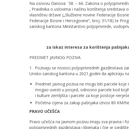
Na osnovu članova: 58. – 66. Zakona o poljoprivredno
, Pravilnika o uslovima i načinu korištenja sredstava
vlasništvu države („Službene novine Federacije Bosne 
Federacije Bosne i Hercegovine“, broj: 31/18) te Pr
sanskog kantona Ministarstvo poljoprivrede, vodopri
za iskaz interesa za korištenja pašnj
PREDMET JAVNOG POZIVA
1. Pozivaju se nosioci poljoprivrednih gazdinstava
Unsko-sanskog kantona u 2021.godini da apliciraju na 
Predmet Javnog poziva ne mogu biti parcele koje n
mogao uvesti u posjed, odnosno parcele kod kojih n
i kulture zemljišta i parcele za koje posto
Početna cijena za zakup pašnjaka iznosi 80 KM/he
PRAVO UČEŠĆA
Pravo učešća na Javnom pozivu imaju sva pravna i fiz
poljoprivrednih gazdinstava i klijenata i čije je sjedi