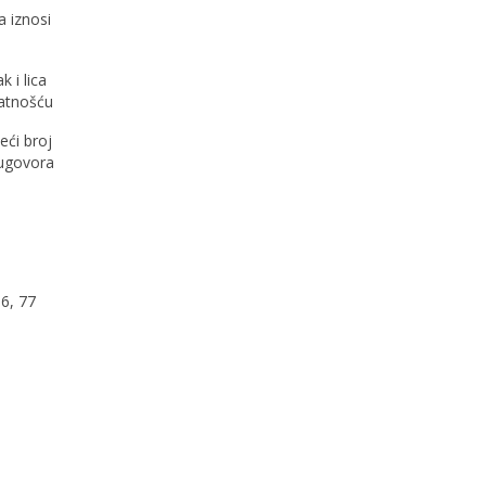
 iznosi
 i lica
latnošću
eći broj
 ugovora
6, 77