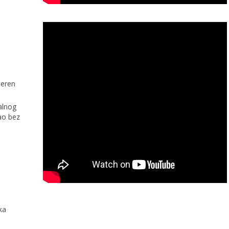
jeren
jalnog
ao bez
ka