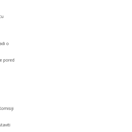
cu
adi o
je pored
Komisiji
taviti