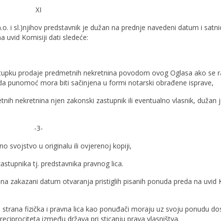
XI
.n.o. i sl.)njihov predstavnik je dužan na prednje navedeni datum i satni
a uvid Komisiji dati sledeće:
ostupku prodaje predmetnih nekretnina povodom ovog Oglasa ako se r
m da punomoć mora biti sačinjena u formi notarski obrađene isprave,
nih nekretnina njen zakonski zastupnik ili eventualno vlasnik, dužan 
-3-
 svojstvo u originalu ili ovjerenoj kopiji,
astupnika tj. predstavnika pravnog lica.
a na zakazani datum otvaranja pristiglih pisanih ponuda preda na uvid 
a strana fizička i pravna lica kao ponuđači moraju uz svoju ponudu dos
ciprociteta između država pri sticanju prava vlasništva.