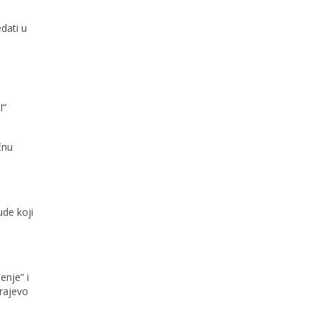
dati u
I“
čnu
ude koji
enje” i
rajevo