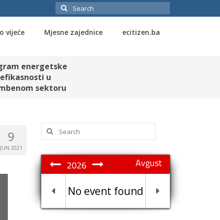
Search
for:
o vijeće
Mjesne zajednice
ecitizen.ba
gram energetske
efikasnosti u
mbenom sektoru
Search
9
for:
JUN 2021
Avgust
2026
No event found