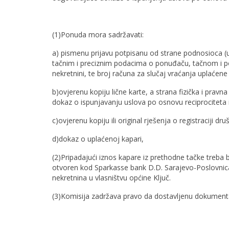
(1)Ponuda mora sadržavati:
a) pismenu prijavu potpisanu od strane podnosioca (u
tačnim i preciznim podacima o ponuđaču, tačnom i p
nekretnini, te broj računa za slučaj vraćanja uplaćene
b)ovjerenu kopiju lične karte, a strana fizička i pra
dokaz o ispunjavanju uslova po osnovu reciprociteta
c)ovjerenu kopiju ili original rješenja o registraciji dru
d)dokaz o uplaćenoj kapari,
(2)Pripadajući iznos kapare iz prethodne tačke treba 
otvoren kod Sparkasse bank D.D. Sarajevo-Poslovnica K
nekretnina u vlasništvu općine Ključ.
(3)Komisija zadržava pravo da dostavljenu dokument