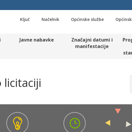
Ključ
Načelnik
Općinske službe
Općinsk
i
Javne nabavke
Značajni datumi i
Pro
manifestacije
sta
licitaciji