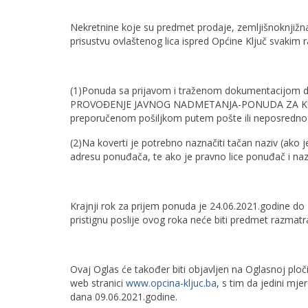
Nekretnine koje su predmet prodaje, zemljišnoknjižn
prisustvu ovlaštenog lica ispred Općine Ključ svakim
(1)Ponuda sa prijavom i traženom dokumentacijom d
PROVOĐENJE JAVNOG NADMETANJA-PONUDA ZA KU
preporučenom pošiljkom putem pošte ili neposredno 
(2)Na koverti je potrebno naznačiti tačan naziv (ako je
adresu ponuđača, te ako je pravno lice ponuđač i na
Krajnji rok za prijem ponuda je 24.06.2021.godine do 
pristignu poslije ovog roka neće biti predmet razmatr
Ovaj Oglas će također biti objavljen na Oglasnoj plo
web stranici
www.opcina-kljuc.ba
, s tim da jedini m
dana 09.06.2021.godine.