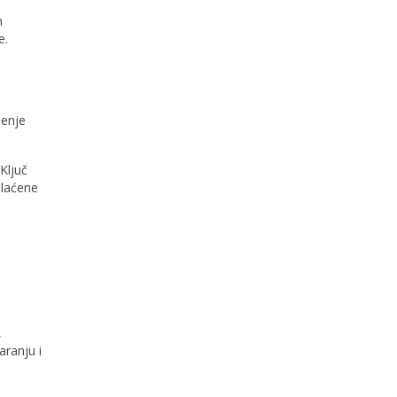
m
e.
jenje
Ključ
plaćene
,
aranju i