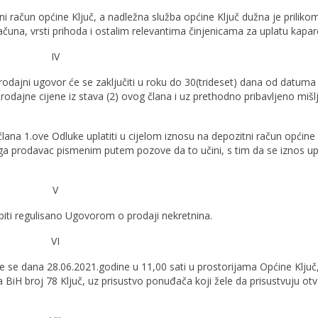
i račun općine Ključ, a nadležna služba općine Ključ dužna je priliko
 računa, vrsti prihoda i ostalim relevantima činjenicama za uplatu kapar
IV
dajni ugovor će se zaključiti u roku do 30(trideset) dana od datuma
prodajne cijene iz stava (2) ovog člana i uz prethodno pribavljeno mišl
lana 1.ove Odluke uplatiti u cijelom iznosu na depozitni račun općine 
ga prodavac pismenim putem pozove da to učini, s tim da se iznos u
V
biti regulisano Ugovorom o prodaji nekretnina.
VI
će se dana 28.06.2021.godine u 11,00 sati u prostorijama Općine Ključ
a BiH broj 78 Ključ, uz prisustvo ponuđača koji žele da prisustvuju otv