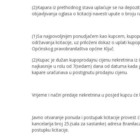
(2)Kapara iz prethodnog stava uplaćuje se na depozitn
objavljivanja oglasa o licitaciji navesti upute o broju
(1)Sa najpovoljnijim ponudjačem kao kupcem, kupopro
održavanja licitacije, uz priloženi dokaz o uplati kupo
Općinskog pravobranilaštva općine Ključ.
(2)Kupac je dužan kupoprodajnu cijenu nekretnina iz č
najkasnije u rolu od 7(sedam) dana od datuma kada 
kapare uračunava u postignutu prodajnu cijenu.
Vrijeme i način predaje nekretnina u posjed kupcu će 
Javno otvaranje ponuda i postupak licitacije provest 
kancelarija broj 25.(sala za sastanke) adresa Branilac
postupku licitacije.