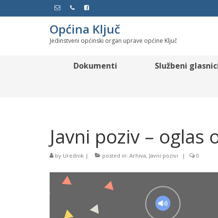
Općina Ključ
Jedinstveni općinski organ uprave općine Ključ
Dokumenti
Službeni glasnic
Javni poziv – oglas o 
by
Urednik
|
posted in:
Arhiva
,
Javni pozivi
|
0