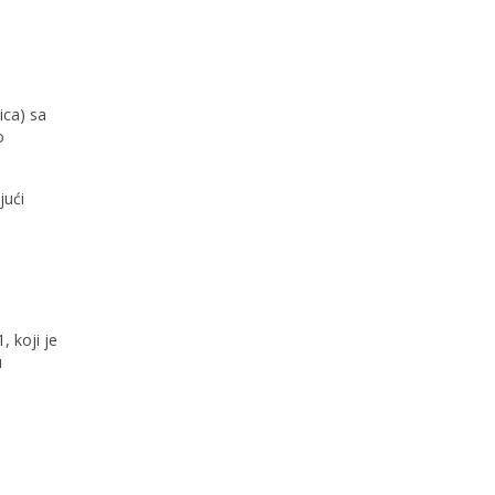
ica) sa
o
jući
, koji je
u