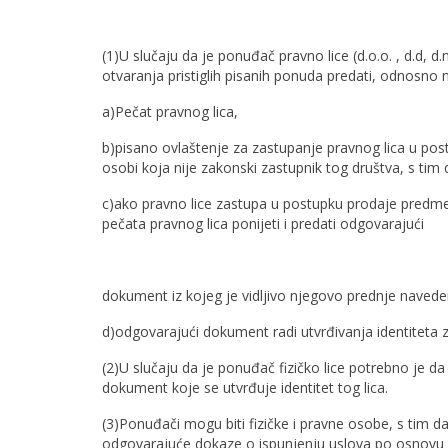
(1)U slučaju da je ponuđač pravno lice (d.o.o. , d.d, d
otvaranja pristiglih pisanih ponuda predati, odnosno n
a)Pečat pravnog lica,
b)pisano ovlaštenje za zastupanje pravnog lica u p
osobi koja nije zakonski zastupnik tog društva, s ti
c)ako pravno lice zastupa u postupku prodaje predmet
pečata pravnog lica ponijeti i predati odgovarajući
dokument iz kojeg je vidljivo njegovo prednje navedeno
d)odgovarajući dokument radi utvrđivanja identiteta z
(2)U slučaju da je ponuđač fizičko lice potrebno je d
dokument koje se utvrđuje identitet tog lica.
(3)Ponuđači mogu biti fizičke i pravne osobe, s tim d
odgovarajuće dokaze o ispunjenju uslova po osnovu re