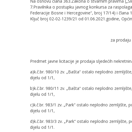
Na osnovu člana 363.Zakona o stvarnim pravima („Služ
7.Pravilnika o postupku javnog konkursa za raspolaga
Federacije Bosne i Hercegovine“, broj 17/14) i člana 
Ključ broj 02-02-1239/21 od 01.06.2021.godine, Općins
za prodaju 
Predmet javne licitacije je prodaja sljedećih nekretnin
a)k.č.br. 980/10 zv. „Bašta“ ostalo neplodno zemljišt
dijelu od 1/1,
b)k.č.br. 980/11 zv. „Bašta“ ostalo neplodno zemljišt
dijelu od 1/1,
c)k.č.br. 983/1 zv. „Park“ ostalo neplodno zemljište,
dijelu od 1/1,
d)k.č.br. 983/3 zv. „Park“ ostalo neplodno zemljište,
dijelu od 1/1.