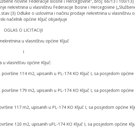
bene novine Federacije Bosne i Hercegovine“, broj: 66/13 i 100/13) 
nje nekretnina u vlasništvu Federacije Bosne i Hercegovine („Služben
1.stav (3) Odluke o uslovima i načinu prodaje nekretnina u vlasništvu 
ki načelnik općine Ključ objavljuje
OGLAS O LICITACIJI
nekretnina u vlasništvu općine Ključ
I
a u vlasništvu općine Ključ:
e, površine 114 m2, upisanih u PL-174 KO Ključ I, sa posjedom općine 
e, površine 179 m2, upisanih u PL-174 KO Ključ I, sa posjedom općine 
 površine 117 m2, upisanih u PL-174 KO Ključ I, sa posjedom općine Klj
 površine 120 m2, upisanih uPL-174 KO Ključ I, sa posjedom općine Klj