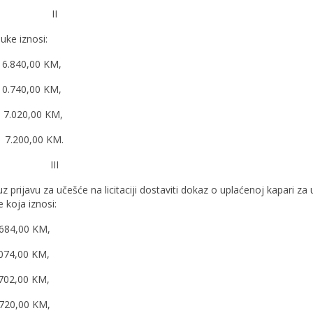
II
uke iznosi:
i 6.840,00 KM,
 10.740,00 KM,
i 7.020,00 KM,
i 7.200,00 KM.
III
z prijavu za učešće na licitaciji dostaviti dokaz o uplaćenoj kapari za
e koja iznosi:
 684,00 KM,
1.074,00 KM,
 702,00 KM,
 720,00 KM,