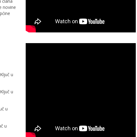
i člana
e novine
općine
Ključ u
Ključ u
uč u
uč u