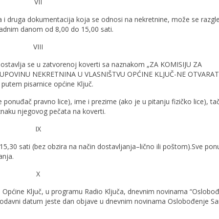
VII
a i druga dokumentacija koja se odnosi na nekretnine, može se razgle
 radnim danom od 8,00 do 15,00 sati.
VIII
ostavlja se u zatvorenoj koverti sa naznakom „ZA KOMISIJU ZA
POVINU NEKRETNINA U VLASNIŠTVU OPĆINE KLJUČ-NE OTVARAT
putem pisarnice općine Ključ.
 ponuđač pravno lice), ime i prezime (ako je u pitanju fizičko lice), ta
znaku njegovog pečata na koverti.
IX
15,30 sati (bez obzira na način dostavljanja–lično ili poštom).Sve pon
anja.
X
či Općine Ključ, u programu Radio Ključa, dnevnim novinama “Oslobođ
jerodavni datum jeste dan objave u dnevnim novinama Oslobođenje Sa