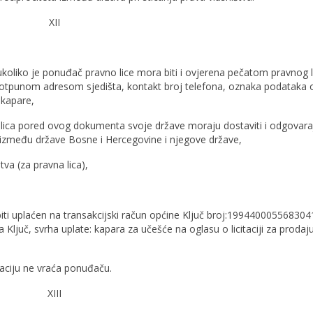
XII
koliko je ponuđač pravno lice mora biti i ovjerena pečatom pravnog l
otpunom adresom sjedišta, kontakt broj telefona, oznaka podataka 
 kapare,
vna lica pored ovog dokumenta svoje države moraju dostaviti i odgovara
 između države Bosne i Hercegovine i njegove države,
štva (za pravna lica),
biti uplaćen na transakcijski račun općine Ključ broj:1994400055683041
ljuč, svrha uplate: kapara za učešće na oglasu o licitaciji za prodaj
aciju ne vraća ponuđaču.
XIII