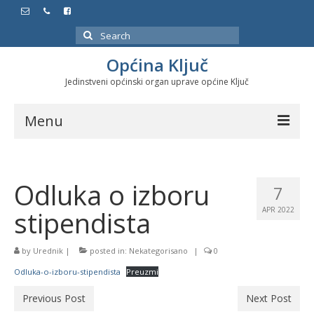
Search
for:
Općina Ključ
Jedinstveni općinski organ uprave općine Ključ
Menu
Dokumenti
Odluka o izboru
Službeni glasnici
7
stipendista
APR 2022
Javne nabavke
Značajni datumi i manifestacije
by
Urednik
|
posted in:
Nekategorisano
|
0
Odluka-o-izboru-stipendista
Preuzmi
Program energetske efikasnosti u stambenom
sektoru
Previous Post
Next Post