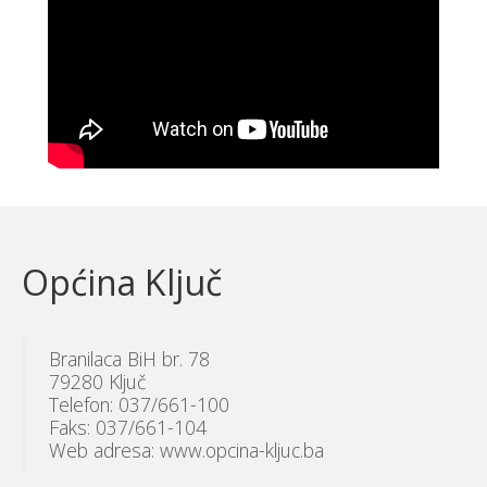
Općina Ključ
Branilaca BiH br. 78
79280 Ključ
Telefon: 037/661-100
Faks: 037/661-104
Web adresa: www.opcina-kljuc.ba