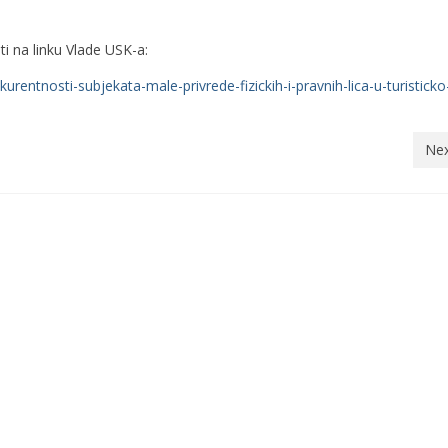
 na linku Vlade USK-a:
urentnosti-subjekata-male-privrede-fizickih-i-pravnih-lica-u-turisticko
Nex