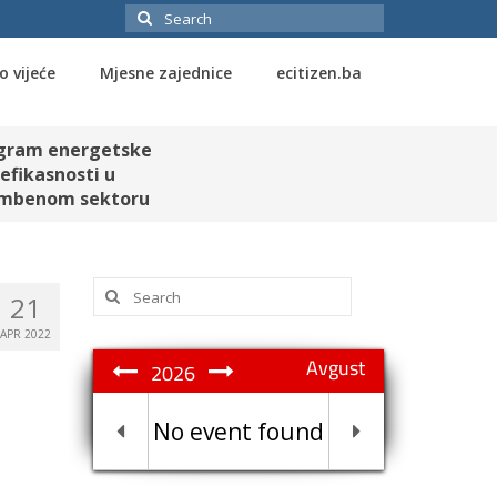
Search
for:
o vijeće
Mjesne zajednice
ecitizen.ba
gram energetske
efikasnosti u
mbenom sektoru
Search
21
for:
APR 2022
Avgust
2026
No event found