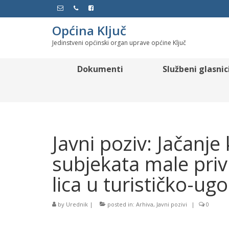
Općina Ključ
Jedinstveni općinski organ uprave općine Ključ
Dokumenti
Službeni glasnic
Javni poziv: Jačanj
subjekata male privr
lica u turističko-ugo
by
Urednik
|
posted in:
Arhiva
,
Javni pozivi
|
0