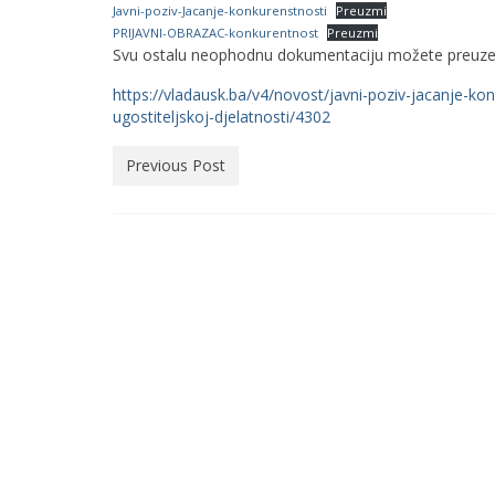
Javni-poziv-Jacanje-konkurenstnosti
Preuzmi
PRIJAVNI-OBRAZAC-konkurentnost
Preuzmi
Svu ostalu neophodnu dokumentaciju možete preuzeti
https://vladausk.ba/v4/novost/javni-poziv-jacanje-konk
ugostiteljskoj-djelatnosti/4302
Previous Post