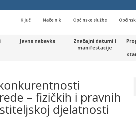
Ključ
Načelnik
Općinske službe
Općinsk
i
Javne nabavke
Značajni datumi i
Pro
manifestacije
sta
e konkurentnosti
ede – fizičkih i pravnih
stiteljskoj djelatnosti