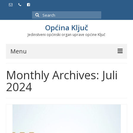
Search
for:
Općina Ključ
Jedinstveni općinski organ uprave općine Ključ
Menu
Dokumenti
Monthly Archives: Juli
Službeni glasnici
2024
Javne nabavke
Značajni datumi i manifestacije
Program energetske efikasnosti u stambenom
sektoru