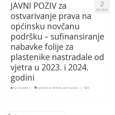
2
JAVNI POZIV za
JUL 2024
ostvarivanje prava na
općinsku novčanu
podršku – sufinansiranje
nabavke folije za
plastenike nastradale od
vjetra u 2023. i 2024.
godini
by
Urednik
|
posted in:
Arhiva
,
Javni pozivi
|
0
Search