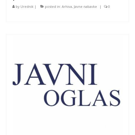
by
Urednik
|
posted in:
Arhiva
,
Javne nabavke
|
0