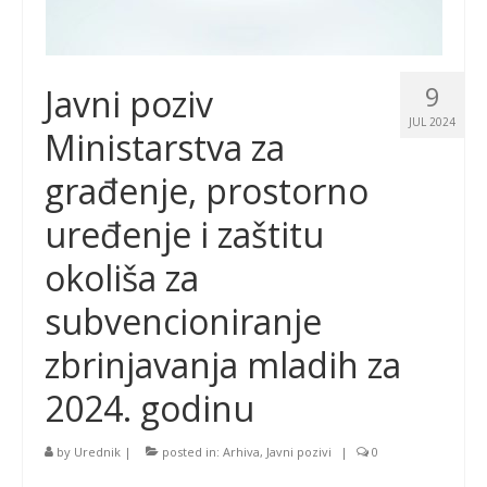
9
Javni poziv
JUL 2024
Ministarstva za
građenje, prostorno
uređenje i zaštitu
okoliša za
subvencioniranje
zbrinjavanja mladih za
2024. godinu
by
Urednik
|
posted in:
Arhiva
,
Javni pozivi
|
0