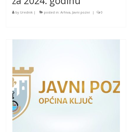
za 2024. godinu
by
Urednik
|
posted in:
Arhiva
,
Javni pozivi
|
0