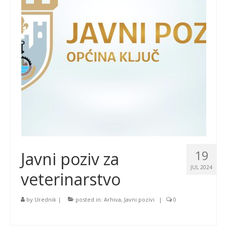
19
Javni poziv za
JUL 2024
veterinarstvo
by
Urednik
|
posted in:
Arhiva
,
Javni pozivi
|
0