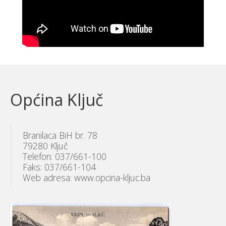
Općina Ključ
Branilaca BiH br. 78
79280 Ključ
Telefon: 037/661-100
Faks: 037/661-104
Web adresa: www.opcina-kljuc.ba