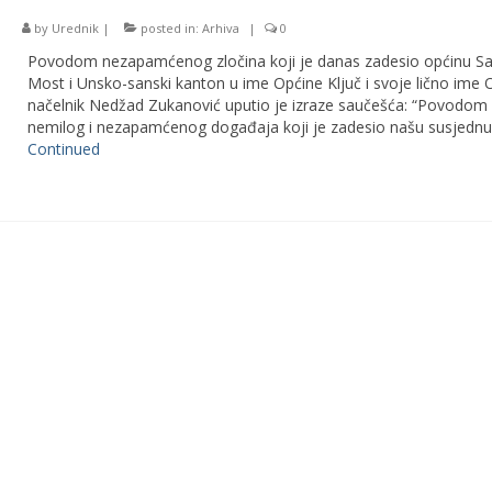
by
Urednik
|
posted in:
Arhiva
|
0
Povodom nezapamćenog zločina koji je danas zadesio općinu Sa
Most i Unsko-sanski kanton u ime Općine Ključ i svoje lično ime 
načelnik Nedžad Zukanović uputio je izraze saučešća: “Povodom
nemilog i nezapamćenog događaja koji je zadesio našu susjednu
Continued