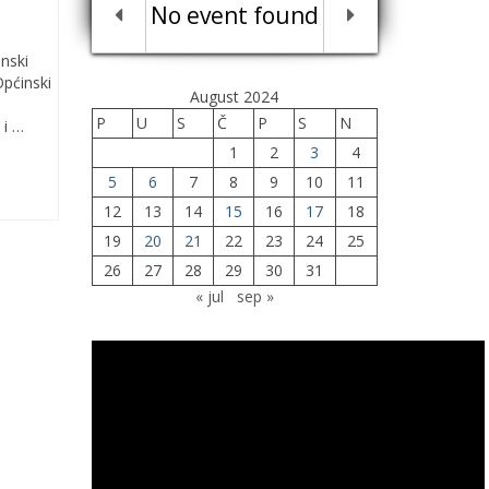
No event found
nski
Općinski
August 2024
P
U
S
Č
P
S
N
 i …
1
2
3
4
5
6
7
8
9
10
11
12
13
14
15
16
17
18
19
20
21
22
23
24
25
26
27
28
29
30
31
« jul
sep »