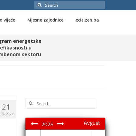
Search
for:
o vijeće
Mjesne zajednice
ecitizen.ba
gram energetske
efikasnosti u
mbenom sektoru
Search
21
for:
AUG 2024
Avgust
2026