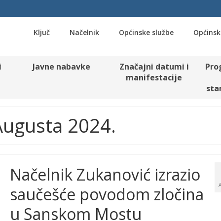
Ključ
Načelnik
Općinske službe
Općinsk
i
Javne nabavke
Značajni datumi i
Pro
manifestacije
sta
 Augusta 2024.
Načelnik Zukanović izrazio
saučešće povodom zločina
u Sanskom Mostu