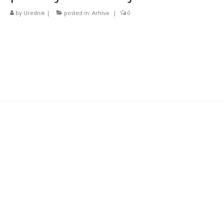
by
Urednik
|
posted in:
Arhiva
|
0