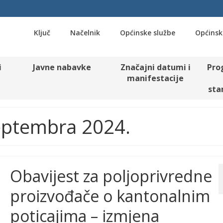
Ključ
Načelnik
Općinske službe
Općinsk
i
Javne nabavke
Značajni datumi i
Pro
manifestacije
sta
Septembra 2024.
Obavijest za poljoprivredne
proizvođače o kantonalnim
poticajima – izmjena