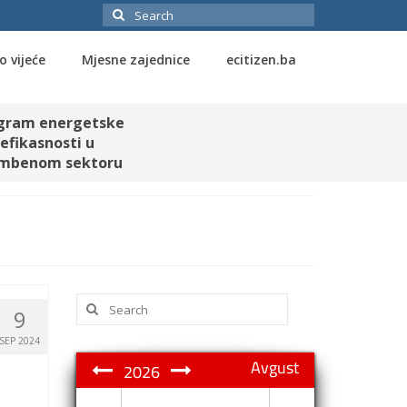
Search
for:
o vijeće
Mjesne zajednice
ecitizen.ba
gram energetske
efikasnosti u
mbenom sektoru
Search
9
for:
SEP 2024
Avgust
2026