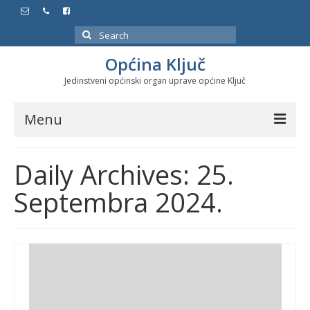
Search
for:
Općina Ključ
Jedinstveni općinski organ uprave općine Ključ
Menu
Dokumenti
Daily Archives: 25.
Službeni glasnici
Septembra 2024.
Javne nabavke
Značajni datumi i manifestacije
Program energetske efikasnosti u stambenom
sektoru