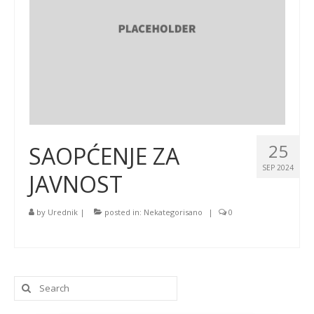
25
SAOPĆENJE ZA
SEP 2024
JAVNOST
by
Urednik
|
posted in:
Nekategorisano
|
0
Search
for: