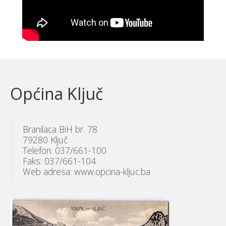
Općina Ključ
Branilaca BiH br. 78
79280 Ključ
Telefon: 037/661-100
Faks: 037/661-104
Web adresa: www.opcina-kljuc.ba