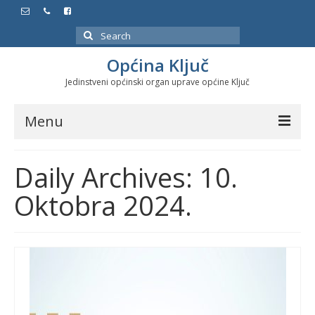
Search
for:
Općina Ključ
Jedinstveni općinski organ uprave općine Ključ
Menu
Dokumenti
Daily Archives: 10.
Službeni glasnici
Oktobra 2024.
Javne nabavke
Značajni datumi i manifestacije
Program energetske efikasnosti u stambenom
sektoru