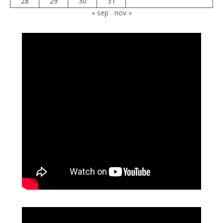
28
29
30
31
« sep
nov »