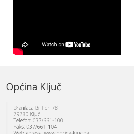
Općina Ključ
Branilaca BiH br. 78
79280 Ključ
Telefon: 037/661-100
Faks: 037/661-104
Web adresa: www.opcina-kljuc.ba