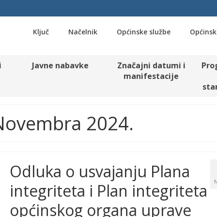
Ključ
Načelnik
Općinske službe
Općinsk
i
Javne nabavke
Značajni datumi i
Pro
manifestacije
sta
. Novembra 2024.
Odluka o usvajanju Plana
integriteta i Plan integriteta
općinskog organa uprave