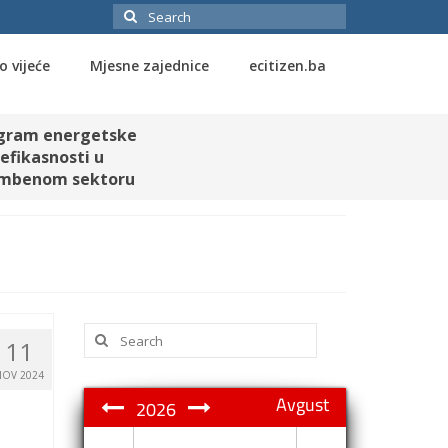
Search
for:
o vijeće
Mjesne zajednice
ecitizen.ba
gram energetske
efikasnosti u
mbenom sektoru
Search
11
for:
NOV 2024
Avgust
2026