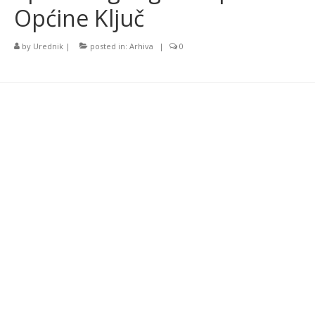
Općine Ključ
by
Urednik
|
posted in:
Arhiva
|
0