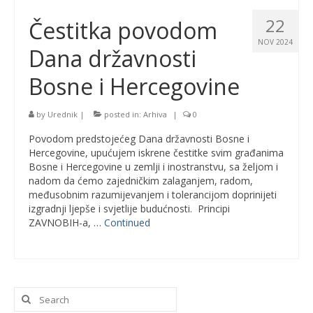
22
Čestitka povodom
NOV 2024
Dana državnosti
Bosne i Hercegovine
by
Urednik
|
posted in:
Arhiva
|
0
Povodom predstojećeg Dana državnosti Bosne i
Hercegovine, upućujem iskrene čestitke svim građanima
Bosne i Hercegovine u zemlji i inostranstvu, sa željom i
nadom da ćemo zajedničkim zalaganjem, radom,
međusobnim razumijevanjem i tolerancijom doprinijeti
izgradnji ljepše i svjetlije budućnosti. Principi
ZAVNOBIH-a, …
Continued
Search
for: