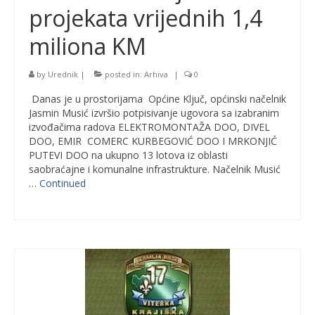
projekata vrijednih 1,4
miliona KM
by
Urednik
|
posted in:
Arhiva
|
0
Danas je u prostorijama Općine Ključ, općinski načelnik
Jasmin Musić izvršio potpisivanje ugovora sa izabranim
izvođačima radova ELEKTROMONTAŽA DOO, DIVEL
DOO, EMIR COMERC KURBEGOVIĆ DOO I MRKONJIĆ
PUTEVI DOO na ukupno 13 lotova iz oblasti
saobraćajne i komunalne infrastrukture. Načelnik Musić
…
Continued