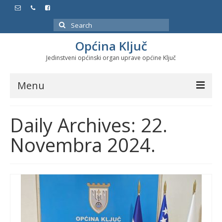
Search
for:
Općina Ključ
Jedinstveni općinski organ uprave općine Ključ
Menu
Dokumenti
Daily Archives: 22.
Službeni glasnici
Novembra 2024.
Javne nabavke
Značajni datumi i manifestacije
Program energetske efikasnosti u stambenom
sektoru