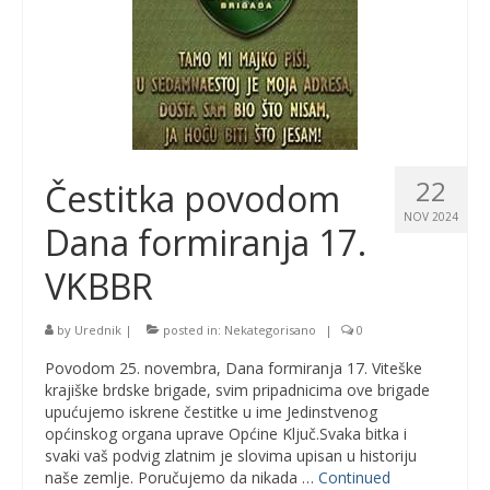
22
Čestitka povodom
NOV 2024
Dana formiranja 17.
VKBBR
by
Urednik
|
posted in:
Nekategorisano
|
0
Povodom 25. novembra, Dana formiranja 17. Viteške
krajiške brdske brigade, svim pripadnicima ove brigade
upućujemo iskrene čestitke u ime Jedinstvenog
općinskog organa uprave Općine Ključ.Svaka bitka i
svaki vaš podvig zlatnim je slovima upisan u historiju
naše zemlje. Poručujemo da nikada …
Continued