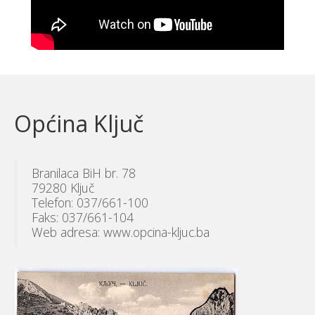
Općina Ključ
Branilaca BiH br. 78
79280 Ključ
Telefon: 037/661-100
Faks: 037/661-104
Web adresa: www.opcina-kljuc.ba