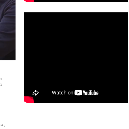
a
13
a ,