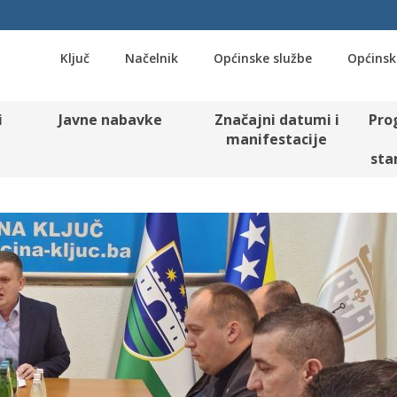
Ključ
Načelnik
Općinske službe
Općinsk
i
Javne nabavke
Značajni datumi i
Pro
manifestacije
sta