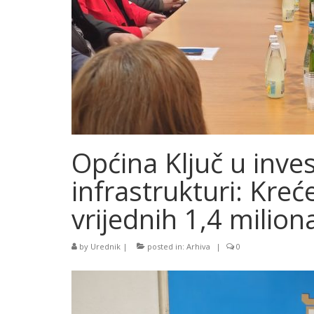
Općina Ključ u inv
infrastrukturi: Kreć
vrijednih 1,4 milio
by
Urednik
|
posted in:
Arhiva
|
0