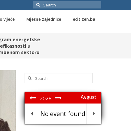
Search
for:
o vijeće
Mjesne zajednice
ecitizen.ba
gram energetske
efikasnosti u
mbenom sektoru
Search
for:
Avgust
2026
No event found