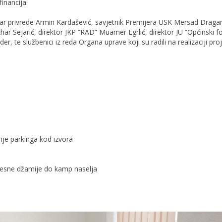
inancija.
star privrede Armin Kardašević, savjetnik Premijera USK Mersad Draga
Azhar Sejarić, direktor JKP “RAD” Muamer Egrlić, direktor JU “Općinski f
r, te službenici iz reda Organa uprave koji su radili na realizaciji pro
anje parkinga kod izvora
 mjesne džamije do kamp naselja