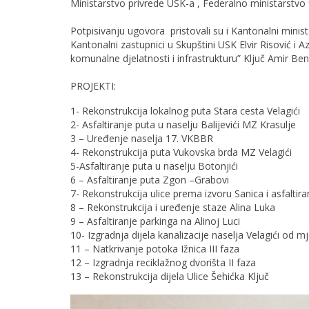
Ministarstvo privrede USK-a , Federalno ministarstvo f
Potpisivanju ugovora pristovali su i Kantonalni mini
Kantonalni zastupnici u Skupštini USK Elvir Risović i 
komunalne djelatnosti i infrastrukturu” Ključ Amir Bende
PROJEKTI:
1- Rekonstrukcija lokalnog puta Stara cesta Velagići
2- Asfaltiranje puta u naselju Balijevići MZ Krasulje
3 – Uređenje naselja 17. VKBBR
4- Rekonstrukcija puta Vukovska brda MZ Velagići
5-Asfaltiranje puta u naselju Botonjići
6 – Asfaltiranje puta Zgon –Grabovi
7- Rekonstrukcija ulice prema izvoru Sanica i asfaltir
8 – Rekonstrukcija i uređenje staze Alina Luka
9 – Asfaltiranje parkinga na Alinoj Luci
10- Izgradnja dijela kanalizacije naselja Velagići od
11 – Natkrivanje potoka Ižnica III faza
12 – Izgradnja reciklažnog dvorišta II faza
13 – Rekonstrukcija dijela Ulice Šehićka Ključ