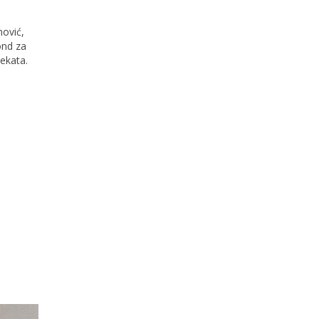
nović,
ond za
jekata.