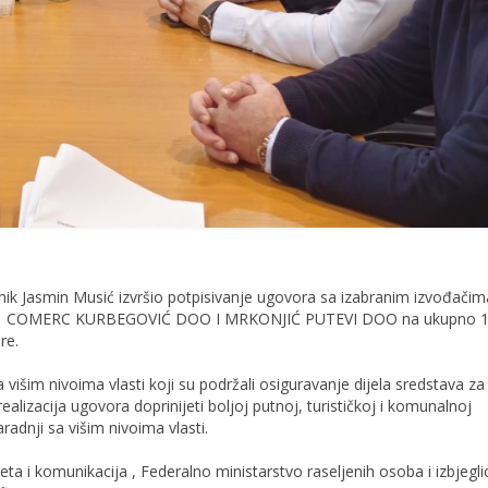
nik Jasmin Musić izvršio potpisivanje ugovora sa izabranim izvođačim
 COMERC KURBEGOVIĆ DOO I MRKONJIĆ PUTEVI DOO na ukupno 
re.
višim nivoima vlasti koji su podržali osiguravanje dijela sredstava za
ealizacija ugovora doprinijeti boljoj putnoj, turističkoj i komunalnoj
saradnji sa višim nivoima vlasti.
ta i komunikacija , Federalno ministarstvo raseljenih osoba i izbjeglic