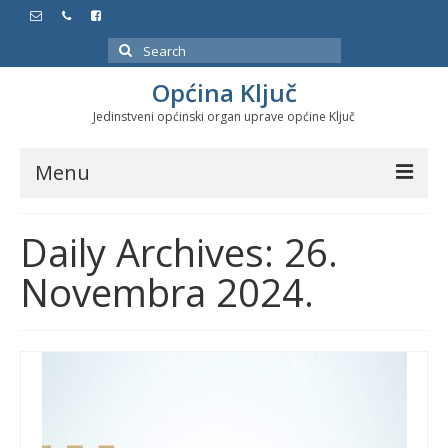
Search
for:
Općina Ključ
Jedinstveni općinski organ uprave općine Ključ
Menu
Dokumenti
Daily Archives: 26.
Službeni glasnici
Novembra 2024.
Javne nabavke
Značajni datumi i manifestacije
Program energetske efikasnosti u stambenom
sektoru