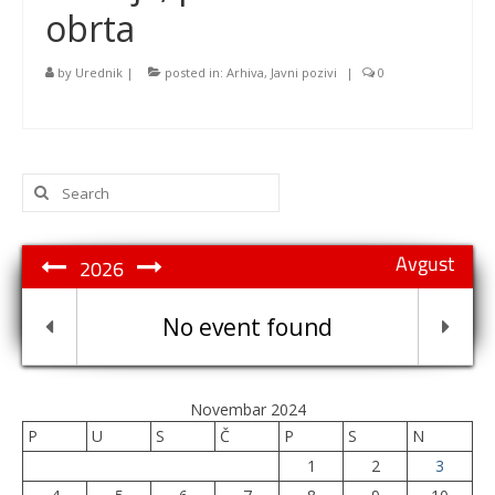
obrta
by
Urednik
|
posted in:
Arhiva
,
Javni pozivi
|
0
Search
for:
Avgust
2026
No event found
Novembar 2024
P
U
S
Č
P
S
N
1
2
3