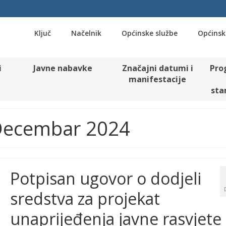
Ključ
Načelnik
Općinske službe
Općinsk
i
Javne nabavke
Značajni datumi i
Pro
manifestacije
sta
 Decembar 2024
Potpisan ugovor o dodjeli
sredstva za projekat
unaprijeđenja javne rasvjete