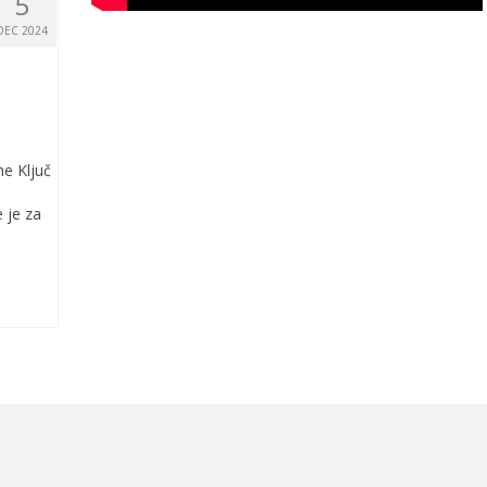
5
DEC 2024
ne Ključ
 je za