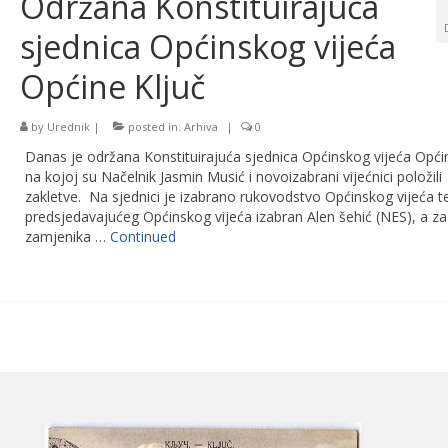
Održana Konstituirajuća
sjednica Općinskog vijeća
Općine Ključ
by
Urednik
|
posted in:
Arhiva
|
0
Danas je održana Konstituirajuća sjednica Općinskog vijeća Opći
na kojoj su Načelnik Jasmin Musić i novoizabrani vijećnici položili
zakletve. Na sjednici je izabrano rukovodstvo Općinskog vijeća te
predsjedavajućeg Općinskog vijeća izabran Alen šehić (NES), a za
zamjenika …
Continued