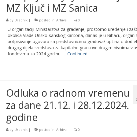
MZ Ključ i MZ Sanica
by
Urednik
|
posted in:
Arhiva
|
0
U organizaciji Ministarstva za građenje, prostorno uređenje i zašt
okoliša Vlade Unsko-sanskog kantona, danas je u Bihaću, organ
potpisivanje ugovora sa predstavnicima gradova/ općina o dodjel
drugog dijela sredstava za kapitalne grantove drugim nivoima vlast
fondovima za 2024 godinu. …
Continued
Odluka o radnom vremenu
za dane 21.12. i 28.12.2024.
godine
by
Urednik
|
posted in:
Arhiva
|
0