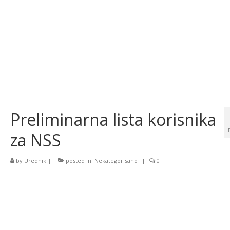
Preliminarna lista korisnika
za NSS
by
Urednik
|
posted in:
Nekategorisano
|
0