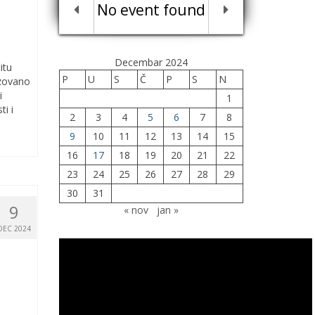
No event found
Decembar 2024
itu
P
U
S
Č
P
S
N
izovano
i
1
i i
2
3
4
5
6
7
8
9
10
11
12
13
14
15
16
17
18
19
20
21
22
23
24
25
26
27
28
29
30
31
9
« nov
jan »
DEC 2024