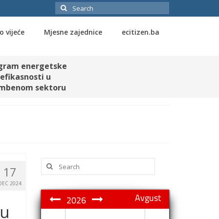
Search
for:
o vijeće
Mjesne zajednice
ecitizen.ba
gram energetske
efikasnosti u
mbenom sektoru
Search
17
for:
DEC 2024
Avgust
2026
 u