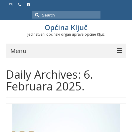
Search
for:
Općina Ključ
Jedinstveni općinski organ uprave općine Ključ
Menu
Dokumenti
Daily Archives: 6.
Službeni glasnici
Februara 2025.
Javne nabavke
Značajni datumi i manifestacije
Program energetske efikasnosti u stambenom
sektoru