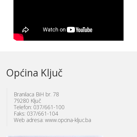
Općina Ključ
Branilaca BiH br. 78
79280 Ključ
Telefon: 037/661-100
Faks: 037/661-104
Web adresa: www.opcina-kljuc.ba