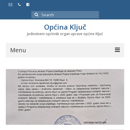
Search
for:
Općina Ključ
Jedinstveni općinski organ uprave općine Ključ
Menu
Dokumenti
Službeni glasnici
Javne nabavke
Značajni datumi i manifestacije
Program energetske efikasnosti u stambenom
sektoru