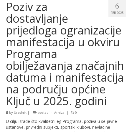
Poziv za
6
dostavljanje
FEB 2025
prijedloga ogranizacije
manifestacija u okviru
Programa
obilježavanja značajnih
datuma i manifestacija
na području općine
Ključ u 2025. godini
by
Urednik
|
posted in:
Arhiva
|
0
U cilju izrade što kvalitetnijeg Programa, pozivaju se javne
ustanove, privredni subjekti, sportski klubovi, nevladine