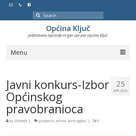
Search
for:
Općina Ključ
Jedinstveni općinski organ uprave općine Ključ
Menu
Dokumenti
Javni konkurs-Izbor
Službeni glasnici
25
Općinskog
APR 2025
Javne nabavke
pravobranioca
Značajni datumi i manifestacije
Program energetske efikasnosti u stambenom
by
Urednik
|
posted in:
Arhiva
,
Javni oglasi
|
0
sektoru