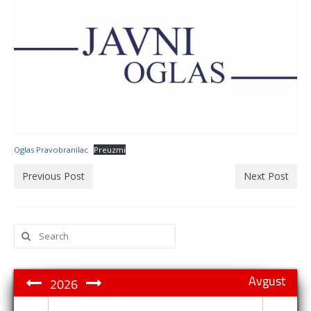
Oglas Pravobranilac
Preuzmi
Previous Post
Next Post
Search
for:
Avgust
2026