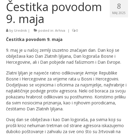
Čestitka povodom
8
9. maja
MAJ 2025
by
Urednik
|
posted in:
Arhiva
|
0
Čestitka povodom 9. maja
9. maj je u našoj zemlji izuzetno značajan dan. Dan koji se
obilježava kao Dan Zlatnih ljiljana, Dan logoraša Bosne i
Hercegovine, ali i Dan pobjede nad fašizmom i Dan Evrope.
Zlatni ljiljan je najveće ratno odlikovanje Armije Republike
Bosne i Hercegovine za vrijeme rata u Bosni i Hercegovini.
Dodjeljivao se vojnicima i oficirima za najsmjelije, najhrabrije i
najtaktičnije podvige protiv agresora. Neki od boraca za svoju
pokazanu hrabrost odlikovani su posthumno. Koristimo priliku
da svim nosiocima priznanja, kao i njihovim porodicama,
čestitamo Dan Zlatnih ljiljana.
Ovaj dan se obilježava i kao Dan logoraša, pa svima koji su
prošli kroz nehuman tretman od strane agresora iskazujemo
duboko poštovanje i zahvalu za sve ono što su žrtvovali na