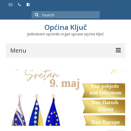
Search
for:
Općina Ključ
Jedinstveni općinski organ uprave općine Ključ
Menu
Dokumenti
Službeni glasnici
Javne nabavke
Značajni datumi i manifestacije
Program energetske efikasnosti u stambenom
sektoru