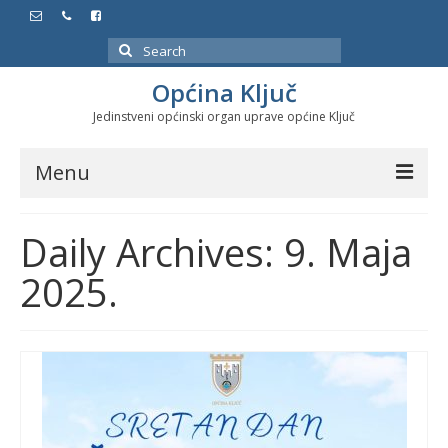
Search
for:
Općina Ključ
Jedinstveni općinski organ uprave općine Ključ
Menu
Dokumenti
Daily Archives: 9. Maja
Službeni glasnici
2025.
Javne nabavke
Značajni datumi i manifestacije
Program energetske efikasnosti u stambenom
sektoru