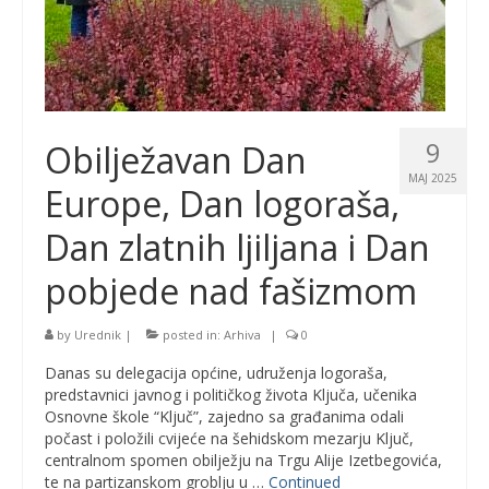
9
Obilježavan Dan
MAJ 2025
Europe, Dan logoraša,
Dan zlatnih ljiljana i Dan
pobjede nad fašizmom
by
Urednik
|
posted in:
Arhiva
|
0
Danas su delegacija općine, udruženja logoraša,
predstavnici javnog i političkog života Ključa, učenika
Osnovne škole “Ključ”, zajedno sa građanima odali
počast i položili cvijeće na šehidskom mezarju Ključ,
centralnom spomen obilježju na Trgu Alije Izetbegovića,
te na partizanskom groblju u …
Continued