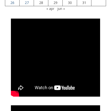
26
27
28
29
30
31
« apr
jun »