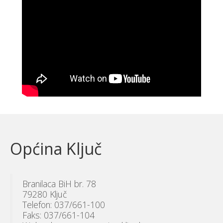
Općina Ključ
Branilaca BiH br. 78
79280 Ključ
Telefon: 037/661-100
Faks: 037/661-104