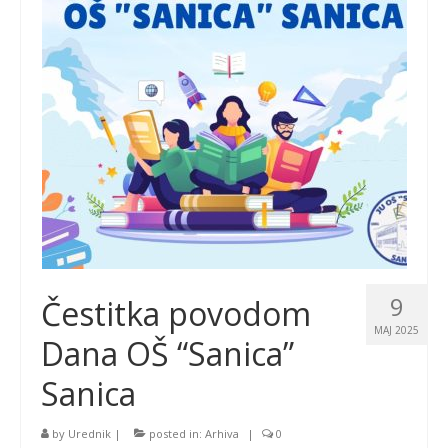
9
Čestitka povodom
MAJ 2025
Dana OŠ “Sanica”
Sanica
by
Urednik
|
posted in:
Arhiva
|
0