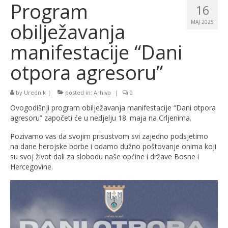
Program
16
obilježavanja
MAJ 2025
manifestacije “Dani
otpora agresoru”
by
Urednik
|
posted in:
Arhiva
|
0
Ovogodišnji program obilježavanja manifestacije “Dani otpora
agresoru” započeti će u nedjelju 18. maja na Crljenima.
Pozivamo vas da svojim prisustvom svi zajedno podsjetimo
na dane herojske borbe i odamo dužno poštovanje onima koji
su svoj život dali za slobodu naše općine i države Bosne i
Hercegovine.