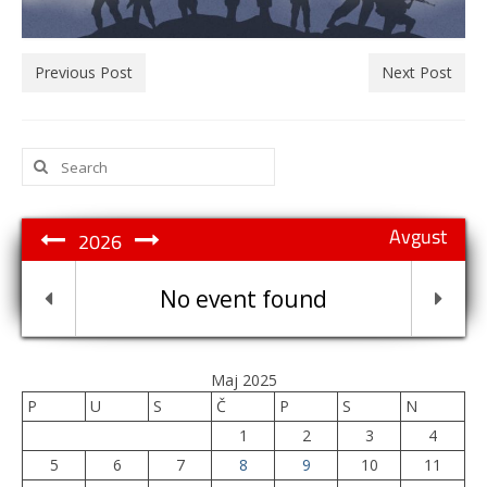
Previous Post
Next Post
Search
for:
Avgust
2026
No event found
Maj 2025
P
U
S
Č
P
S
N
1
2
3
4
5
6
7
8
9
10
11