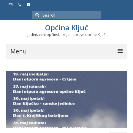
Search
for:
Općina Ključ
Jedinstveni općinski organ uprave općine Ključ
Menu
Dokumenti
Službeni glasnici
Javne nabavke
Značajni datumi i manifestacije
Program energetske efikasnosti u stambenom
sektoru