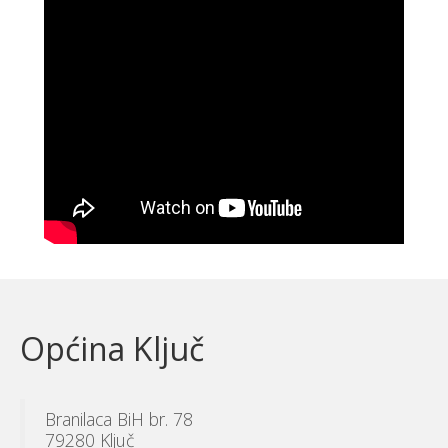
Općina Ključ
Branilaca BiH br. 78
79280 Ključ