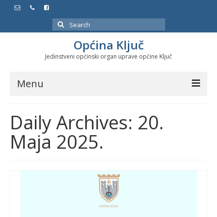
Search
for:
Općina Ključ
Jedinstveni općinski organ uprave općine Ključ
Menu
Dokumenti
Daily Archives: 20.
Službeni glasnici
Maja 2025.
Javne nabavke
Značajni datumi i manifestacije
Program energetske efikasnosti u stambenom
sektoru