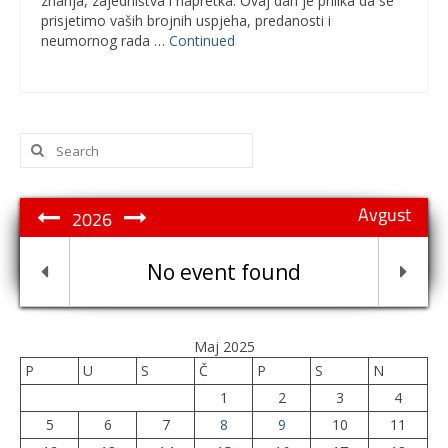
znanja, zajedništva i napretka. Ovaj dan je prilika da se
prisjetimo vaših brojnih uspjeha, predanosti i
neumornog rada …
Continued
Search
for:
Avgust
2026
No event found
Maj 2025
P
U
S
Č
P
S
N
1
2
3
4
5
6
7
8
9
10
11