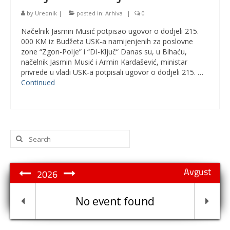
by
Urednik
|
posted in:
Arhiva
|
0
Načelnik Jasmin Musić potpisao ugovor o dodjeli 215.
000 KM iz Budžeta USK-a namijenjenih za poslovne
zone “Zgon-Polje” i “DI-Ključ“ Danas su, u Bihaću,
načelnik Jasmin Musić i Armin Kardašević, ministar
privrede u vladi USK-a potpisali ugovor o dodjeli 215. …
Continued
Search
for:
Avgust
2026
No event found