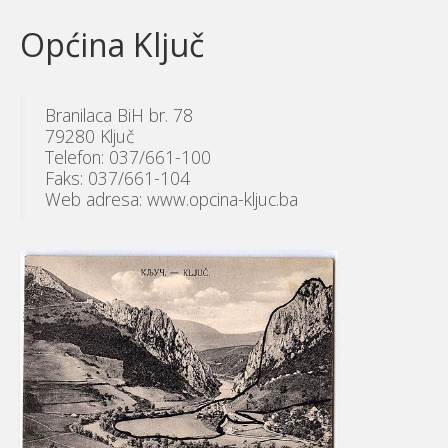
Općina Ključ
Branilaca BiH br. 78
79280 Ključ
Telefon: 037/661-100
Faks: 037/661-104
Web adresa: www.opcina-kljuc.ba