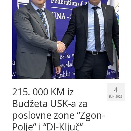
4
215. 000 KM iz
JUN 2025
Budžeta USK-a za
poslovne zone “Zgon-
Polje” i “DI-Ključ“