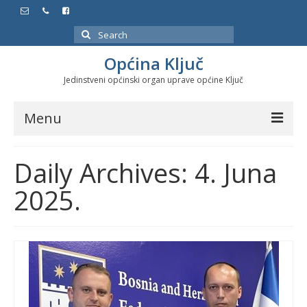
Search
for:
Općina Ključ
Jedinstveni općinski organ uprave općine Ključ
Menu
Dokumenti
Daily Archives: 4. Juna
Službeni glasnici
2025.
Javne nabavke
Značajni datumi i manifestacije
Program energetske efikasnosti u stambenom
sektoru