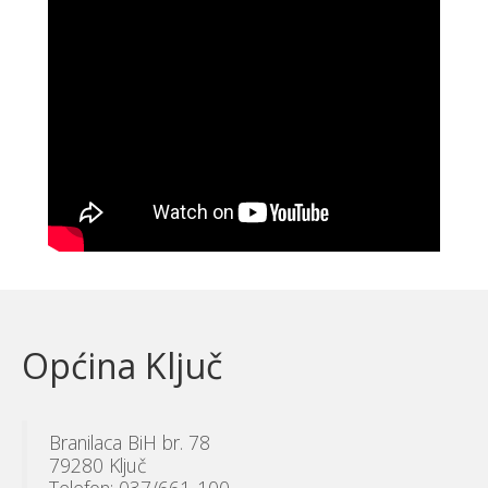
Općina Ključ
Branilaca BiH br. 78
79280 Ključ