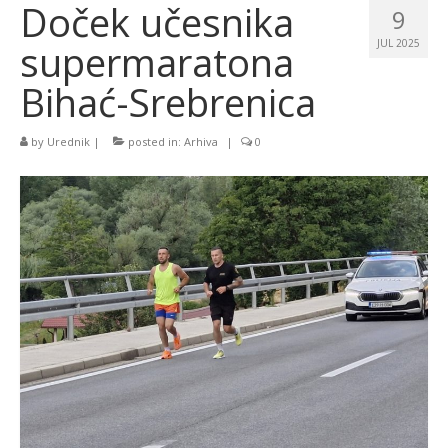
Doček učesnika
9
supermaratona
JUL 2025
Bihać-Srebrenica
by
Urednik
|
posted in:
Arhiva
|
0