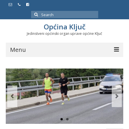
Search
for:
Općina Ključ
Jedinstveni općinski organ uprave općine Ključ
Menu
Dokumenti
Službeni glasnici
Javne nabavke
Značajni datumi i manifestacije
Program energetske efikasnosti u stambenom
sektoru