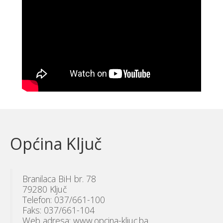
Općina Ključ
Branilaca BiH br. 78
79280 Ključ
Telefon: 037/661-100
Faks: 037/661-104
Web adresa: www.opcina-kljuc.ba