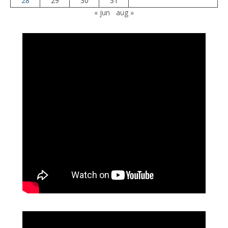
28
29
30
31
« jun
aug »