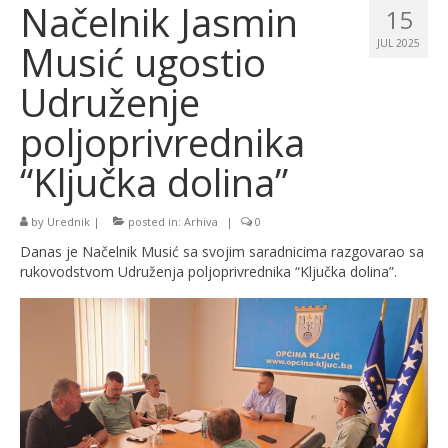
Načelnik Jasmin
15
Musić ugostio
JUL 2025
Udruženje
poljoprivrednika
“Ključka dolina”
by
Urednik
|
posted in:
Arhiva
|
0
Danas je Načelnik Musić sa svojim saradnicima razgovarao sa
rukovodstvom Udruženja poljoprivrednika “Ključka dolina”.