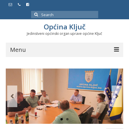
Search
for:
Općina Ključ
Jedinstveni općinski organ uprave općine Ključ
Menu
Dokumenti
Službeni glasnici
Javne nabavke
Značajni datumi i manifestacije
Program energetske efikasnosti u stambenom
sektoru