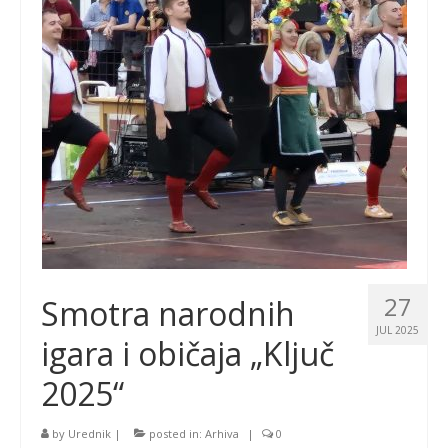
27
Smotra narodnih
JUL 2025
igara i običaja „Ključ
2025“
by
Urednik
|
posted in:
Arhiva
|
0