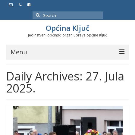
Search
for:
Općina Ključ
Jedinstveni općinski organ uprave općine Ključ
Menu
Dokumenti
Daily Archives: 27. Jula
Službeni glasnici
2025.
Javne nabavke
Značajni datumi i manifestacije
Program energetske efikasnosti u stambenom
sektoru