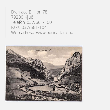
Branilaca BiH br. 78
79280 Ključ
Telefon: 037/661-100
Faks: 037/661-104
Web adresa: www.opcina-kljuc.ba