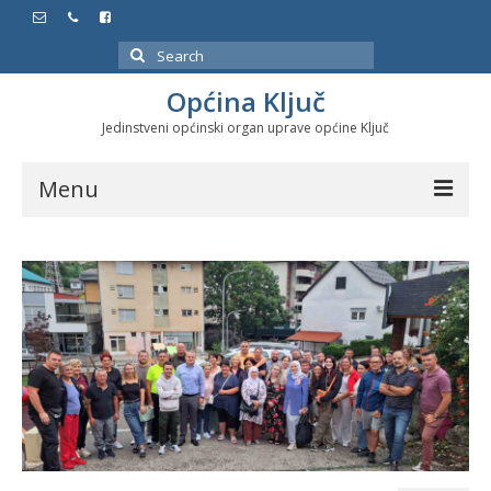
Search
for:
Općina Ključ
Jedinstveni općinski organ uprave općine Ključ
Menu
Dokumenti
Službeni glasnici
Javne nabavke
Značajni datumi i manifestacije
Program energetske efikasnosti u stambenom
sektoru