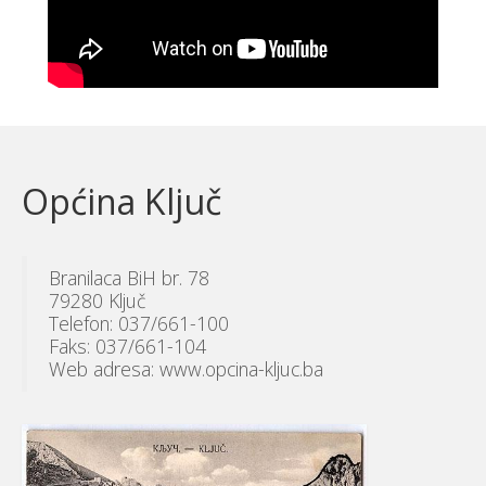
Općina Ključ
Branilaca BiH br. 78
79280 Ključ
Telefon: 037/661-100
Faks: 037/661-104
Web adresa: www.opcina-kljuc.ba