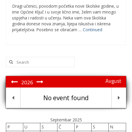
Dragi učenici, povodom početka nove školske godine, u
ime Općine Ključ i u svoje lično ime, želim vam mnogo
uspjeha i radosti u učenju. Neka vam ova školska
godina donese nova znanja, lijepa iskustva i iskrena
prijateljstva. Posebno se obraćam …
Continued
Search
for:
Avgust
2026
No event found
Septembar 2025
P
U
S
Č
P
S
N