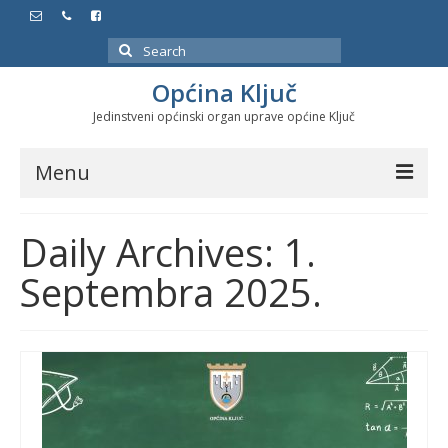
Search
for:
Općina Ključ
Jedinstveni općinski organ uprave općine Ključ
Menu
Dokumenti
Daily Archives: 1.
Službeni glasnici
Septembra 2025.
Javne nabavke
Značajni datumi i manifestacije
Program energetske efikasnosti u stambenom
sektoru