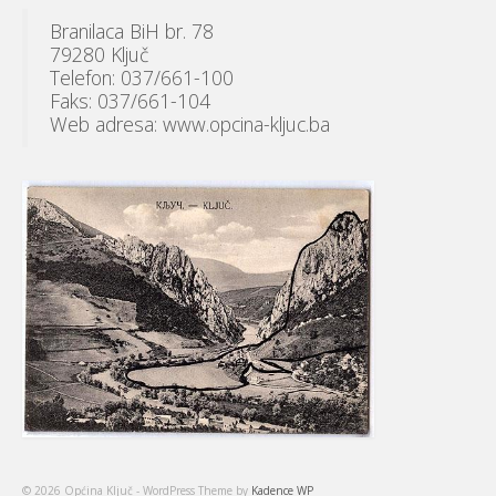
Branilaca BiH br. 78
79280 Ključ
Telefon: 037/661-100
Faks: 037/661-104
Web adresa: www.opcina-kljuc.ba
© 2026 Općina Ključ - WordPress Theme by
Kadence WP