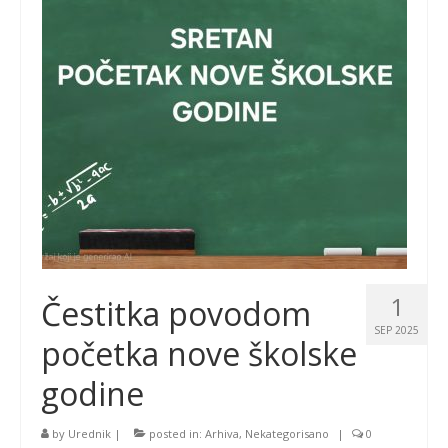
1
Čestitka povodom
SEP 2025
početka nove školske
godine
by
Urednik
|
posted in:
Arhiva
,
Nekategorisano
|
0