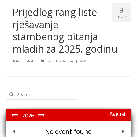
9
Prijedlog rang liste –
SEP 2025
rješavanje
stambenog pitanja
mladih za 2025. godinu
by
Urednik
|
posted in:
Arhiva
|
0
Search
for:
Avgust
2026
No event found