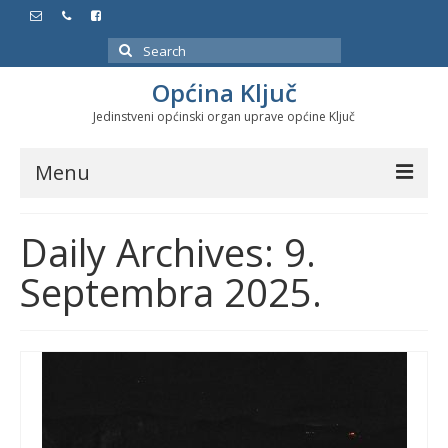
Search
for:
Općina Ključ
Jedinstveni općinski organ uprave općine Ključ
Menu
Dokumenti
Daily Archives: 9.
Službeni glasnici
Septembra 2025.
Javne nabavke
Značajni datumi i manifestacije
Program energetske efikasnosti u stambenom
sektoru