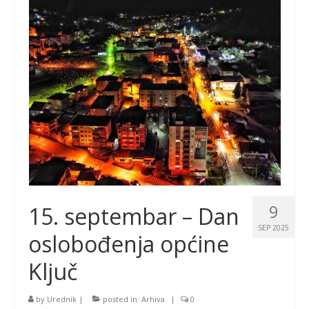
9
15. septembar – Dan
SEP 2025
oslobođenja općine
Ključ
by
Urednik
|
posted in:
Arhiva
|
0