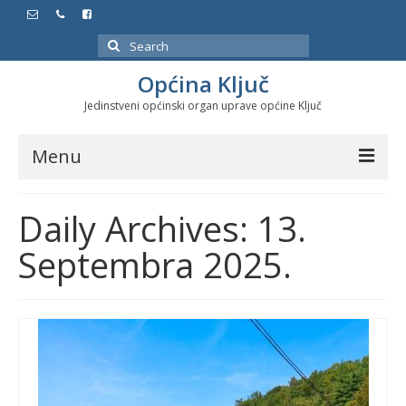
Search
for:
Općina Ključ
Jedinstveni općinski organ uprave općine Ključ
Menu
Dokumenti
Daily Archives: 13.
Službeni glasnici
Septembra 2025.
Javne nabavke
Značajni datumi i manifestacije
Program energetske efikasnosti u stambenom
sektoru