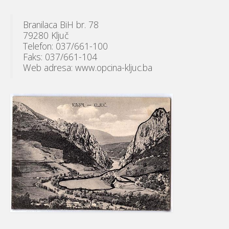
Branilaca BiH br. 78
79280 Ključ
Telefon: 037/661-100
Faks: 037/661-104
Web adresa: www.opcina-kljuc.ba