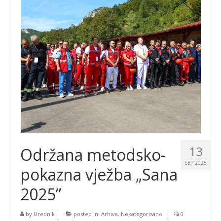
13
Održana metodsko-
SEP 2025
pokazna vježba „Sana
2025”
by
Urednik
|
posted in:
Arhiva
,
Nekategorisano
|
0