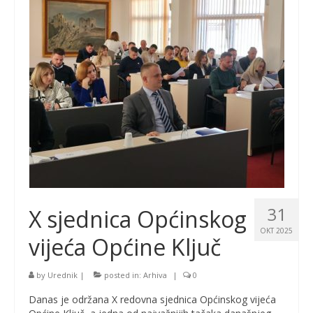
31
X sjednica Općinskog
OKT 2025
vijeća Općine Ključ
by
Urednik
|
posted in:
Arhiva
|
0
Danas je održana X redovna sjednica Općinskog vijeća