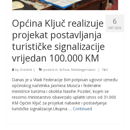
6
Općina Ključ realizuje
OKT 2025
projekat postavljanja
turističke signalizacije
vrijedan 100.000 KM
by
Urednik
|
posted in:
Arhiva
,
Nekategorisano
|
0
Danas je u Vladi Federacije BiH potpisan ugovor između
općinskog načelnika Jasmina Musića i federalne
ministrice turizma i okoliša Nasihe Pozder, kojim se
resorno ministarstvo obavezalo uplatiti iznos od 31.000
KM Općini Ključ za projekat nabavke i postavljanja
turističke signalizacije.Ukupna …
Continued