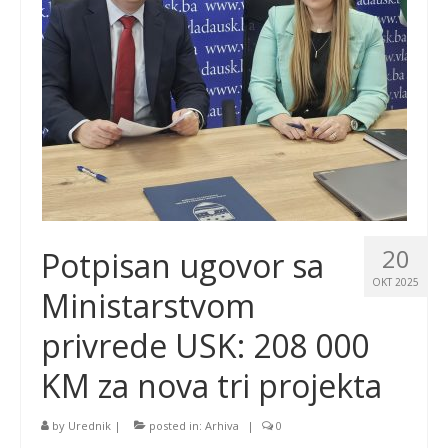
20
Potpisan ugovor sa
OKT 2025
Ministarstvom
privrede USK: 208 000
KM za nova tri projekta
by
Urednik
|
posted in:
Arhiva
|
0