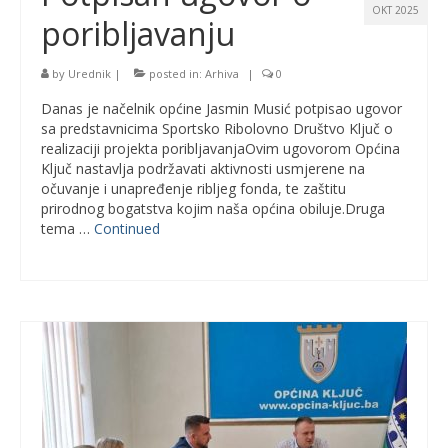
OKT 2025
poribljavanju
by
Urednik
|
posted in:
Arhiva
|
0
Danas je načelnik općine Jasmin Musić potpisao ugovor
sa predstavnicima Sportsko Ribolovno Društvo Ključ o
realizaciji projekta poribljavanjaOvim ugovorom Općina
Ključ nastavlja podržavati aktivnosti usmjerene na
očuvanje i unapređenje ribljeg fonda, te zaštitu
prirodnog bogatstva kojim naša općina obiluje.Druga
tema …
Continued