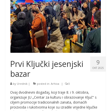
9
Prvi Ključki jesenjski
OKT 2025
bazar
by
Urednik
|
posted in:
Arhiva
|
0
Ovaj dvodnevni događaj, koji traje 8. i 9. oktobra,
organizuje JU „Centar za kulturu i obrazovanje Ključ“ s
ciljem promocije tradicionalnih zanata, domaćih
proizvoda i rukotvorina koje su izradile vrijedne ključke