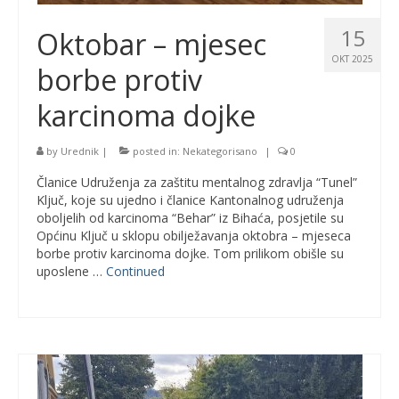
15
Oktobar – mjesec
OKT 2025
borbe protiv
karcinoma dojke
by
Urednik
|
posted in:
Nekategorisano
|
0
Članice Udruženja za zaštitu mentalnog zdravlja “Tunel”
Ključ, koje su ujedno i članice Kantonalnog udruženja
oboljelih od karcinoma “Behar” iz Bihaća, posjetile su
Općinu Ključ u sklopu obilježavanja oktobra – mjeseca
borbe protiv karcinoma dojke. Tom prilikom obišle su
uposlene …
Continued