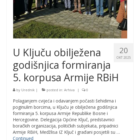
20
U Ključu obilježena
OKT 2025
godišnjica formiranja
5. korpusa Armije RBiH
by
Urednik
|
posted in:
Arhiva
|
0
Polaganjem cvijeća i odavanjem počasti šehidima i
poginulim borcima, u Ključu je obilježena godišnjica
formiranja 5. korpusa Armije Republike Bosne i
Hercegovine. Delegacija Općine Ključ, predstavnici
boračkih organizacija, političkih subjekata, pripadnici
Armije RBiH, Medžlisa IZ Ključ i građani posjetili su …
Continued