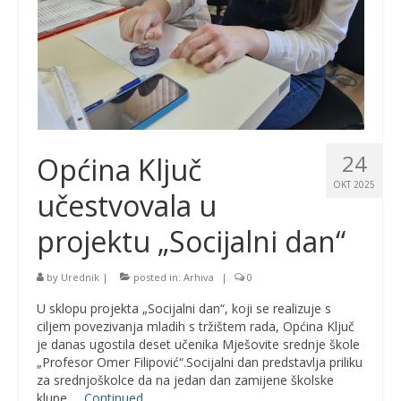
24
Općina Ključ
OKT 2025
učestvovala u
projektu „Socijalni dan“
by
Urednik
|
posted in:
Arhiva
|
0
U sklopu projekta „Socijalni dan“, koji se realizuje s
ciljem povezivanja mladih s tržištem rada, Općina Ključ
je danas ugostila deset učenika Mješovite srednje škole
„Profesor Omer Filipović“.Socijalni dan predstavlja priliku
za srednjoškolce da na jedan dan zamijene školske
klupe …
Continued