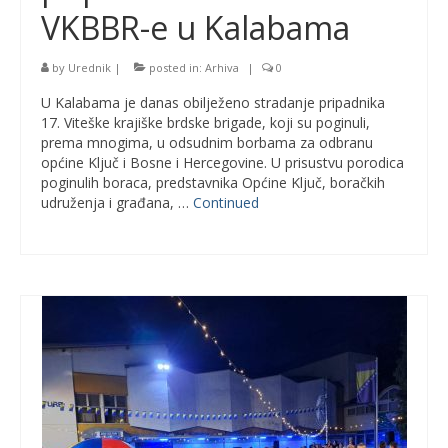
VKBBR-e u Kalabama
by
Urednik
|
posted in:
Arhiva
|
0
U Kalabama je danas obilježeno stradanje pripadnika
17. Viteške krajiške brdske brigade, koji su poginuli,
prema mnogima, u odsudnim borbama za odbranu
općine Ključ i Bosne i Hercegovine. U prisustvu porodica
poginulih boraca, predstavnika Općine Ključ, boračkih
udruženja i građana, …
Continued