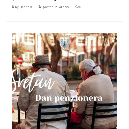
by
Urednik
|
posted in:
Arhiva
|
0