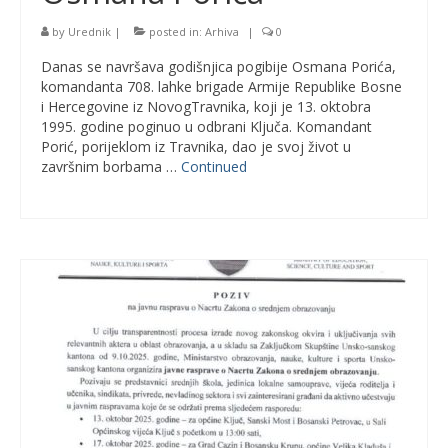
by
Urednik
|
posted in:
Arhiva
|
0
Danas se navršava godišnjica pogibije Osmana Porića,
komandanta 708. lahke brigade Armije Republike Bosne
i Hercegovine iz NovogTravnika, koji je 13. oktobra
1995. godine poginuo u odbrani Ključa. Komandant
Porić, porijeklom iz Travnika, dao je svoj život u
završnim borbama …
Continued