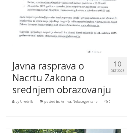
10
Javna rasprava o
OKT 2025
Nacrtu Zakona o
srednjem obrazovanju
by
Urednik
|
posted in:
Arhiva
,
Nekategorisano
|
0