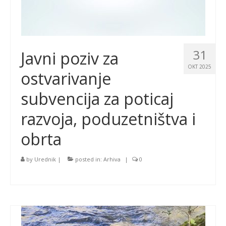
31
Javni poziv za
OKT 2025
ostvarivanje
subvencija za poticaj
razvoja, poduzetništva i
obrta
by
Urednik
|
posted in:
Arhiva
|
0