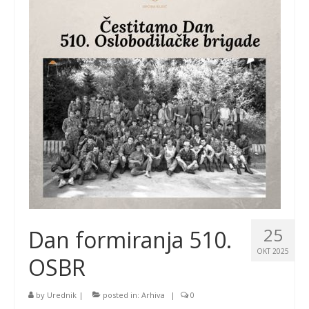
25
Dan formiranja 510.
OKT 2025
OSBR
by
Urednik
|
posted in:
Arhiva
|
0