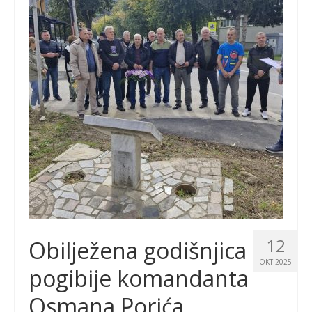
12
Obilježena godišnjica
OKT 2025
pogibije komandanta
Osmana Porića