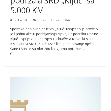
podržala SRD „Ključ“ sa
5.000 KM
by
Urednik
|
posted in:
Arhiva
|
0
Sportsko ribolovno društvo „Ključ“ uspješno je provelo
još jednu akciju poribljavanja rijeka, uz podršku Općine
Ključ koja je za tu namjenu iz budžeta izdvojila 5.000
KM.Članovi SRD „Ključ“ izvršili su poribljavanje rijeka
Sane i Sanice sa oko 280 kilograma potočne …
Continued