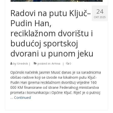
24
Radovi na putu Ključ–
OKT 2025
Pudin Han,
reciklažnom dvorištu i
budućoj sportskoj
dvorani u punom jeku
by
Urednik
|
posted in:
Arhiva
|
0
Općinski načelnik Jasmin Musić danas je sa saradnicima
obišao radove koji se izvode na lokalnom putu Ključ-
Pudin Han (prema reciklažnom dvorištu) vrijedne 160
000 KM finansirane od strane Federalnog ministarstva
prometa i komunikacija i Općine Ključ. Riječ je o putnoj
…
Continued