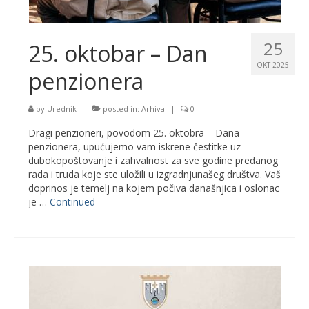
25
25. oktobar – Dan
OKT 2025
penzionera
by
Urednik
|
posted in:
Arhiva
|
0
Dragi penzioneri, povodom 25. oktobra – Dana
penzionera, upućujemo vam iskrene čestitke uz
dubokopoštovanje i zahvalnost za sve godine predanog
rada i truda koje ste uložili u izgradnjunašeg društva. Vaš
doprinos je temelj na kojem počiva današnjica i oslonac
je …
Continued