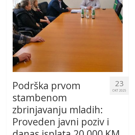
23
Podrška prvom
OKT 2025
stambenom
zbrinjavanju mladih:
Proveden javni poziv i
danas isplata 20 000 KM