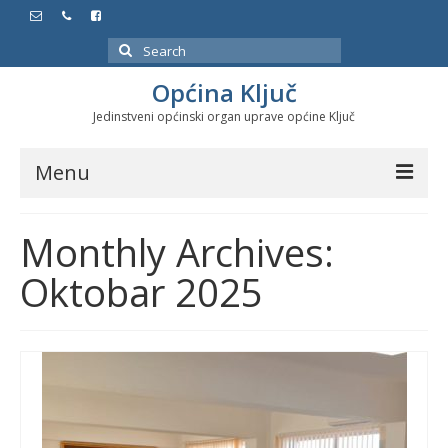
Search
for:
Općina Ključ
Jedinstveni općinski organ uprave općine Ključ
Menu
Dokumenti
Monthly Archives:
Službeni glasnici
Oktobar 2025
Javne nabavke
Značajni datumi i manifestacije
Program energetske efikasnosti u stambenom
sektoru