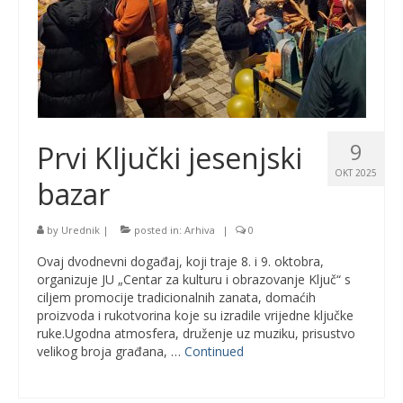
9
Prvi Ključki jesenjski
OKT 2025
bazar
by
Urednik
|
posted in:
Arhiva
|
0
Ovaj dvodnevni događaj, koji traje 8. i 9. oktobra,
organizuje JU „Centar za kulturu i obrazovanje Ključ“ s
ciljem promocije tradicionalnih zanata, domaćih
proizvoda i rukotvorina koje su izradile vrijedne ključke
ruke.Ugodna atmosfera, druženje uz muziku, prisustvo
velikog broja građana, …
Continued