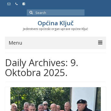
Search
for:
Općina Ključ
Jedinstveni općinski organ uprave općine Ključ
Menu
Dokumenti
Daily Archives: 9.
Službeni glasnici
Oktobra 2025.
Javne nabavke
Značajni datumi i manifestacije
Program energetske efikasnosti u stambenom
sektoru