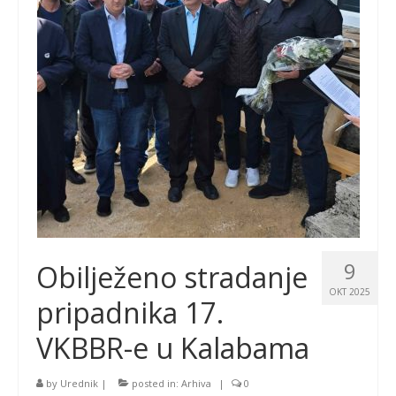
9
Obilježeno stradanje
OKT 2025
pripadnika 17.
VKBBR-e u Kalabama
by
Urednik
|
posted in:
Arhiva
|
0