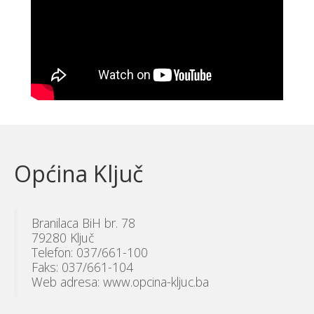
Općina Ključ
Branilaca BiH br. 78
79280 Ključ
Telefon: 037/661-100
Faks: 037/661-104
Web adresa: www.opcina-kljuc.ba