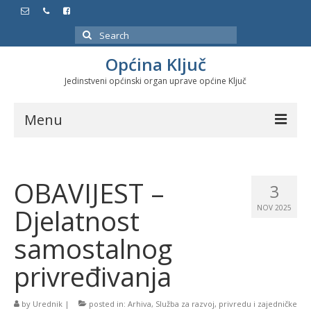
Search
for:
Općina Ključ
Jedinstveni općinski organ uprave općine Ključ
Menu
Dokumenti
OBAVIJEST –
Službeni glasnici
3
Djelatnost
NOV 2025
Javne nabavke
samostalnog
Značajni datumi i manifestacije
privređivanja
Program energetske efikasnosti u stambenom
sektoru
by
Urednik
|
posted in:
Arhiva
,
Služba za razvoj, privredu i zajedničke