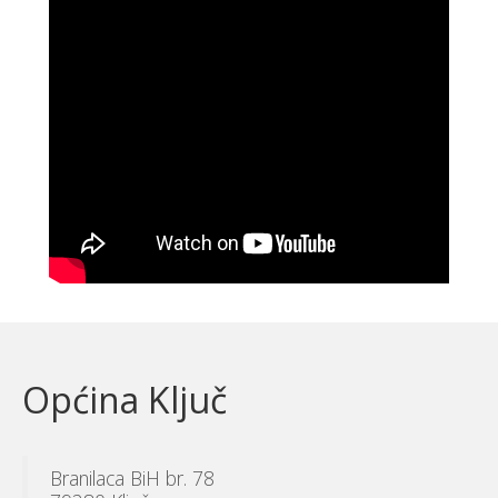
Općina Ključ
Branilaca BiH br. 78