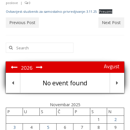
poslove
|
0
Ovbavijest-sluzbenik-za-samostalno-privredjivanje-3.11.25
Preuzmi
Previous Post
Next Post
Search
for:
Avgust
2026
No event found
Novembar 2025
P
U
S
Č
P
S
N
1
2
3
4
5
6
7
8
9