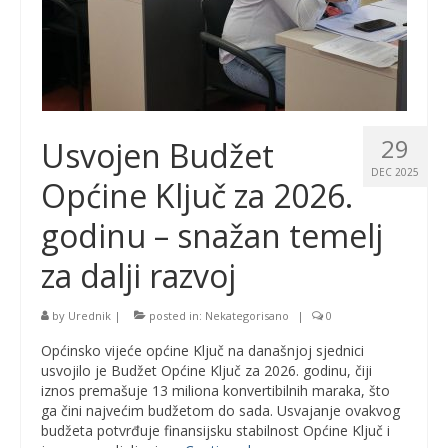
29
Usvojen Budžet
DEC 2025
Općine Ključ za 2026.
godinu – snažan temelj
za dalji razvoj
by
Urednik
|
posted in:
Nekategorisano
|
0
Općinsko vijeće općine Ključ na današnjoj sjednici
usvojilo je Budžet Općine Ključ za 2026. godinu, čiji
iznos premašuje 13 miliona konvertibilnih maraka, što
ga čini najvećim budžetom do sada. Usvajanje ovakvog
budžeta potvrđuje finansijsku stabilnost Općine Ključ i