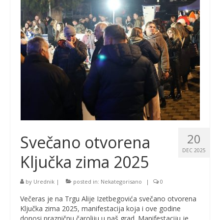
20
Svečano otvorena
DEC 2025
Ključka zima 2025
by
Urednik
|
posted in:
Nekategorisano
|
0
Večeras je na Trgu Alije Izetbegovića svečano otvorena
Ključka zima 2025, manifestacija koja i ove godine
donosi prazničnu čaroliju u naš grad. Manifestaciju je