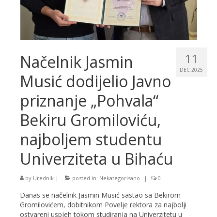
11
Načelnik Jasmin
DEC 2025
Musić dodijelio Javno
priznanje „Pohvala“
Bekiru Gromiloviću,
najboljem studentu
Univerziteta u Bihaću
by
Urednik
|
posted in:
Nekategorisano
|
0
Danas se načelnik Jasmin Musić sastao sa Bekirom
Gromilovićem, dobitnikom Povelje rektora za najbolji
ostvareni uspjeh tokom studiranja na Univerzitetu u