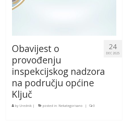
24
Obavijest o
DEC 2025
provođenju
inspekcijskog nadzora
na području općine
Ključ
by
Urednik
|
posted in:
Nekategorisano
|
0