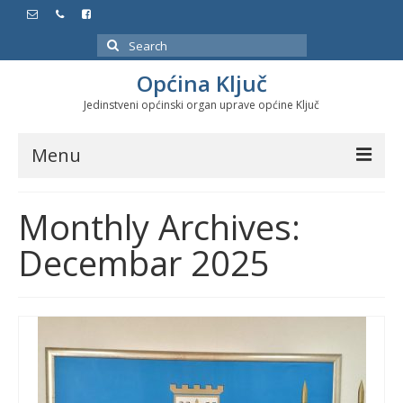
Search
for:
Općina Ključ
Jedinstveni općinski organ uprave općine Ključ
Menu
Dokumenti
Monthly Archives:
Službeni glasnici
Decembar 2025
Javne nabavke
Značajni datumi i manifestacije
Program energetske efikasnosti u stambenom
sektoru