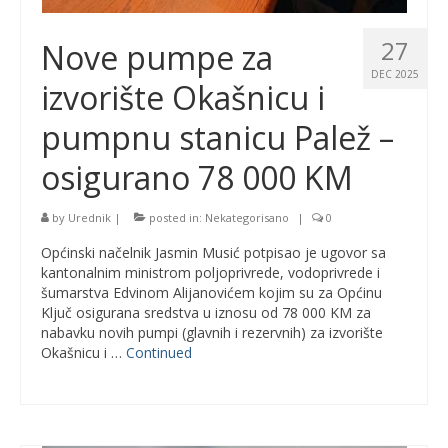
27
Nove pumpe za
DEC 2025
izvorište Okašnicu i
pumpnu stanicu Palež –
osigurano 78 000 KM
by
Urednik
|
posted in:
Nekategorisano
|
0
Općinski načelnik Jasmin Musić potpisao je ugovor sa
kantonalnim ministrom poljoprivrede, vodoprivrede i
šumarstva Edvinom Alijanovićem kojim su za Općinu
Ključ osigurana sredstva u iznosu od 78 000 KM za
nabavku novih pumpi (glavnih i rezervnih) za izvorište
Okašnicu i …
Continued