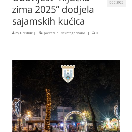
DEC 2025
zima 2025” dodjela
sajamskih kućica
by
Urednik
|
posted in:
Nekategorisano
|
0