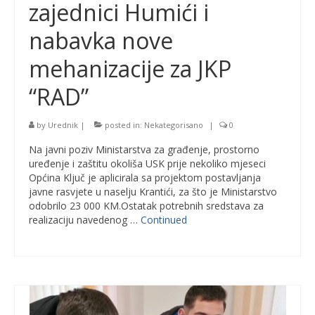
zajednici Humići i
nabavka nove
mehanizacije za JKP
“RAD”
by
Urednik
|
posted in:
Nekategorisano
|
0
Na javni poziv Ministarstva za građenje, prostorno
uređenje i zaštitu okoliša USK prije nekoliko mjeseci
Općina Ključ je aplicirala sa projektom postavljanja
javne rasvjete u naselju Krantići, za što je Ministarstvo
odobrilo 23 000 KM.Ostatak potrebnih sredstava za
realizaciju navedenog …
Continued