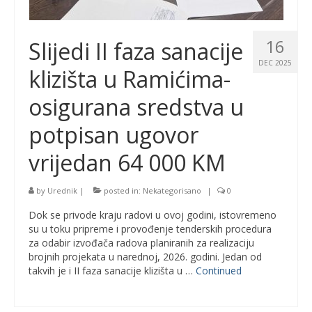
16
Slijedi II faza sanacije
DEC 2025
klizišta u Ramićima-
osigurana sredstva u
potpisan ugovor
vrijedan 64 000 KM
by
Urednik
|
posted in:
Nekategorisano
|
0
Dok se privode kraju radovi u ovoj godini, istovremeno
su u toku pripreme i provođenje tenderskih procedura
za odabir izvođača radova planiranih za realizaciju
brojnih projekata u narednoj, 2026. godini. Jedan od
takvih je i II faza sanacije klizišta u …
Continued