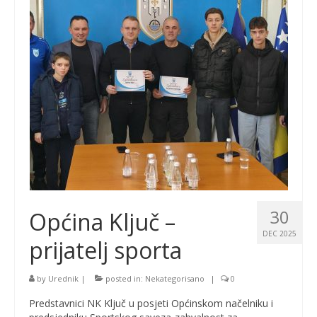
30
Općina Ključ –
DEC 2025
prijatelj sporta
by
Urednik
|
posted in:
Nekategorisano
|
0
Predstavnici NK Ključ u posjeti Općinskom načelniku i