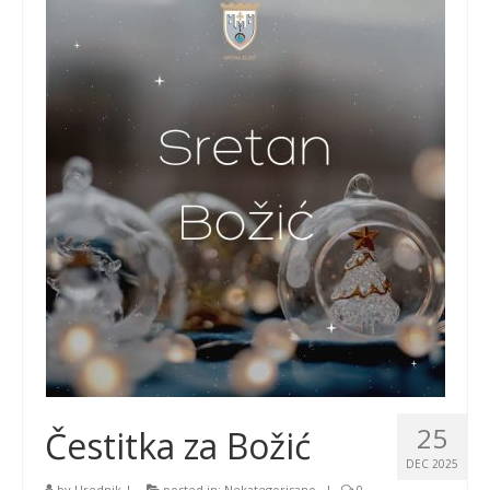
25
Čestitka za Božić
DEC 2025
by
Urednik
|
posted in:
Nekategorisano
|
0