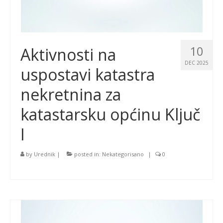
10
Aktivnosti na
DEC 2025
uspostavi katastra
nekretnina za
katastarsku općinu Ključ
I
by
Urednik
|
posted in:
Nekategorisano
|
0