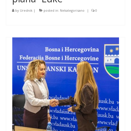
by
Urednik
|
posted in:
Nekategorisano
|
0