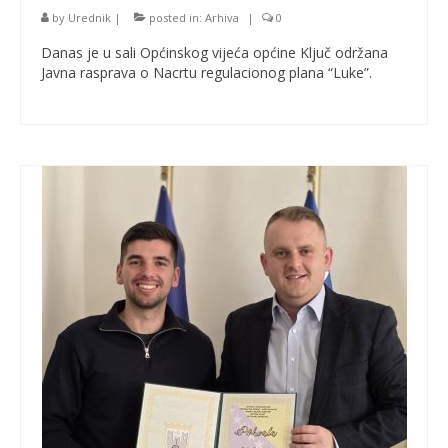
by
Urednik
|
posted in:
Arhiva
|
0
Danas je u sali Općinskog vijeća općine Ključ održana
Javna rasprava o Nacrtu regulacionog plana “Luke”.