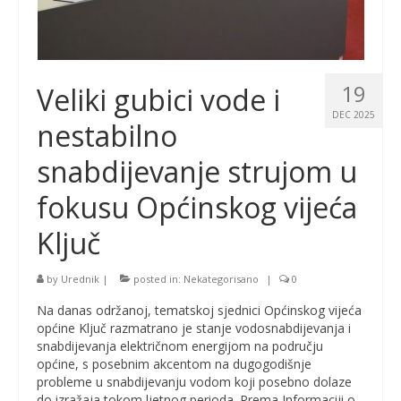
19
Veliki gubici vode i
DEC 2025
nestabilno
snabdijevanje strujom u
fokusu Općinskog vijeća
Ključ
by
Urednik
|
posted in:
Nekategorisano
|
0
Na danas održanoj, tematskoj sjednici Općinskog vijeća
općine Ključ razmatrano je stanje vodosnabdijevanja i
snabdijevanja električnom energijom na području
općine, s posebnim akcentom na dugogodišnje
probleme u snabdijevanju vodom koji posebno dolaze
do izražaja tokom ljetnog perioda. Prema Informaciji o