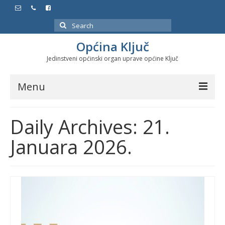
Search
for:
Općina Ključ
Jedinstveni općinski organ uprave općine Ključ
Menu
Dokumenti
Daily Archives: 21.
Službeni glasnici
Januara 2026.
Javne nabavke
Značajni datumi i manifestacije
Program energetske efikasnosti u stambenom
sektoru