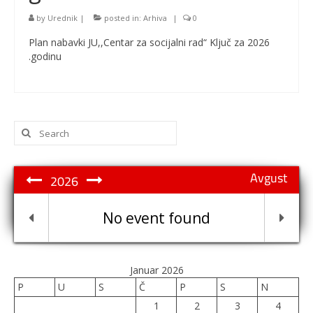
by
Urednik
|
posted in:
Arhiva
|
0
Plan nabavki JU,,Centar za socijalni rad“ Ključ za 2026
.godinu
Search
for:
Avgust
2026
No event found
Januar 2026
P
U
S
Č
P
S
N
1
2
3
4