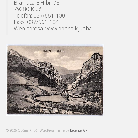
Branilaca BiH br. 78
79280 Ključ
Telefon: 037/661-100
Faks: 037/661-104
Web adresa: www.opcina-kljuc.ba
© 2026 Općina Ključ - WordPress Theme by
Kadence WP