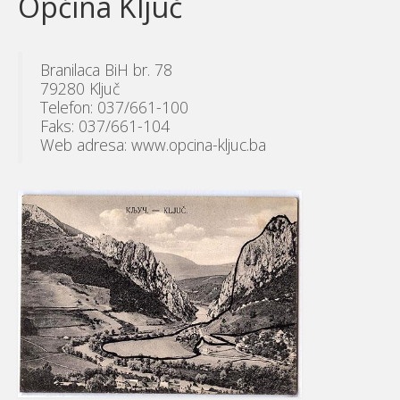
Općina Ključ
Branilaca BiH br. 78
79280 Ključ
Telefon: 037/661-100
Faks: 037/661-104
Web adresa: www.opcina-kljuc.ba