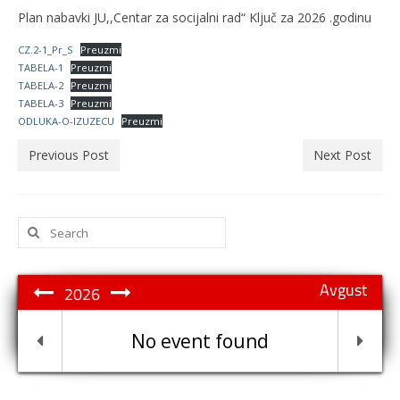
Plan nabavki JU,,Centar za socijalni rad“ Ključ za 2026 .godinu
CZ.2-1_Pr_S
Preuzmi
TABELA-1
Preuzmi
TABELA-2
Preuzmi
TABELA-3
Preuzmi
ODLUKA-O-IZUZECU
Preuzmi
Previous Post
Next Post
Search
for:
Avgust
2026
No event found