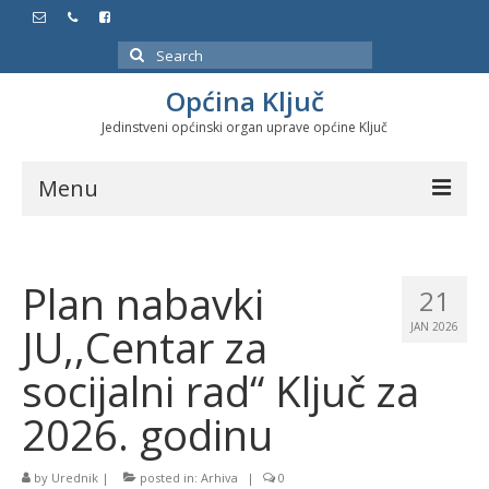
Search
for:
Općina Ključ
Jedinstveni općinski organ uprave općine Ključ
Menu
Dokumenti
Plan nabavki
Službeni glasnici
21
JU,,Centar za
JAN 2026
Javne nabavke
socijalni rad“ Ključ za
Značajni datumi i manifestacije
2026. godinu
Program energetske efikasnosti u stambenom
sektoru
by
Urednik
|
posted in:
Arhiva
|
0