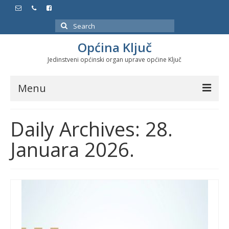
Search
for:
Općina Ključ
Jedinstveni općinski organ uprave općine Ključ
Menu
Dokumenti
Daily Archives: 28.
Službeni glasnici
Januara 2026.
Javne nabavke
Značajni datumi i manifestacije
Program energetske efikasnosti u stambenom
sektoru