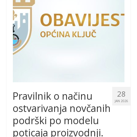
28
Pravilnik o načinu
JAN 2026
ostvarivanja novčanih
podrški po modelu
poticaja proizvodnji.