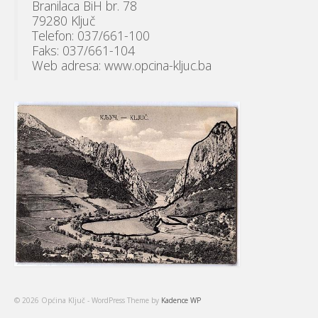
Branilaca BiH br. 78
79280 Ključ
Telefon: 037/661-100
Faks: 037/661-104
Web adresa: www.opcina-kljuc.ba
© 2026 Općina Ključ - WordPress Theme by
Kadence WP