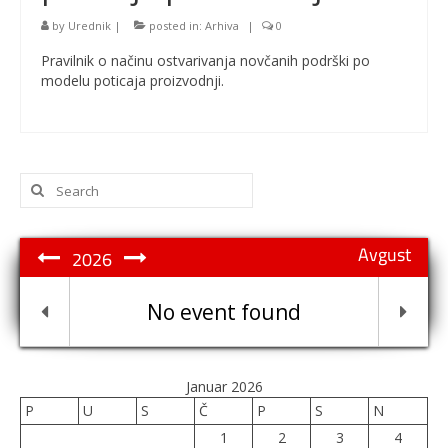
by
Urednik
|
posted in:
Arhiva
|
0
Pravilnik o načinu ostvarivanja novčanih podrški po
modelu poticaja proizvodnji.
Search
for:
Avgust
2026
No event found
Januar 2026
P
U
S
Č
P
S
N
1
2
3
4