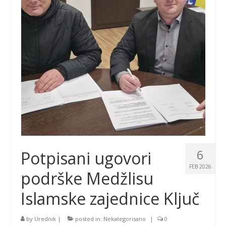
6
Potpisani ugovori
FEB 2026
podrške Medžlisu
Islamske zajednice Ključ
by
Urednik
|
posted in:
Nekategorisano
|
0