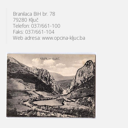
Branilaca BiH br. 78
79280 Ključ
Telefon: 037/661-100
Faks: 037/661-104
Web adresa: www.opcina-kljuc.ba