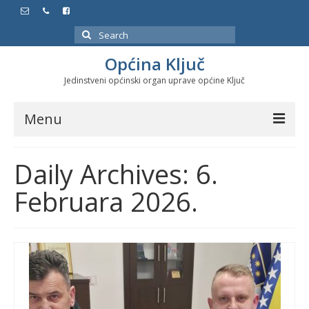
Search
for:
Općina Ključ
Jedinstveni općinski organ uprave općine Ključ
Menu
Dokumenti
Daily Archives: 6.
Službeni glasnici
Februara 2026.
Javne nabavke
Značajni datumi i manifestacije
Program energetske efikasnosti u stambenom
sektoru