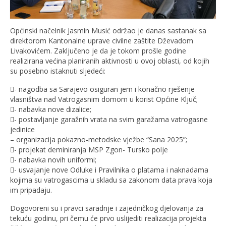
Općinski načelnik Jasmin Musić održao je danas sastanak sa
direktorom Kantonalne uprave civilne zaštite Dževadom
Livakovićem. Zaključeno je da je tokom prošle godine
realizirana većina planiranih aktivnosti u ovoj oblasti, od kojih
su posebno istaknuti sljedeći:
- nagodba sa Sarajevo osiguran jem i konačno rješenje
vlasništva nad Vatrogasnim domom u korist Općine Ključ;
- nabavka nove dizalice;
- postavljanje garažnih vrata na svim garažama vatrogasne
jedinice
– organizacija pokazno-metodske vježbe “Sana 2025”;
- projekat deminiranja MSP Zgon- Tursko polje
- nabavka novih uniformi;
- usvajanje nove Odluke i Pravilnika o platama i naknadama
kojima su vatrogascima u skladu sa zakonom data prava koja
im pripadaju.
Dogovoreni su i pravci saradnje i zajedničkog djelovanja za
tekuću godinu, pri čemu će prvo uslijediti realizacija projekta