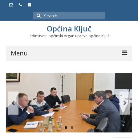
Search
for:
Općina Ključ
Jedinstveni općinski organ uprave općine Ključ
Menu
Dokumenti
Službeni glasnici
Javne nabavke
Značajni datumi i manifestacije
Program energetske efikasnosti u stambenom
sektoru