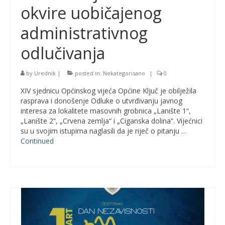
okvire uobičajenog
administrativnog
odlučivanja
by
Urednik
|
posted in:
Nekategorisano
|
0
XIV sjednicu Općinskog vijeća Općine Ključ je obilježila
rasprava i donošenje Odluke o utvrđivanju javnog
interesa za lokalitete masovnih grobnica „Lanište 1“,
„Lanište 2“, „Crvena zemlja“ i „Ciganska dolina“. Vijećnici
su u svojim istupima naglasili da je riječ o pitanju …
Continued