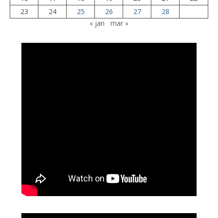
23
24
25
26
27
28
« jan
mar »