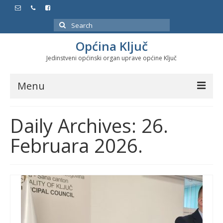
Search
for:
Općina Ključ
Jedinstveni općinski organ uprave općine Ključ
Menu
Dokumenti
Daily Archives: 26.
Službeni glasnici
Februara 2026.
Javne nabavke
Značajni datumi i manifestacije
Program energetske efikasnosti u stambenom
sektoru