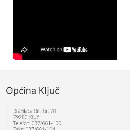
Općina Ključ
Branilaca BiH br. 78
79280 Ključ
Telefon: 037/661-100
Faks: 037/661-104