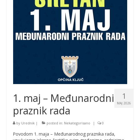
1
1. maj – Međunarodni
MAJ 2026
praznik rada
by
Urednik
|
posted in:
Nekategorisano
|
0
Povodom 1. maja – Međunarodnog praznika rada,