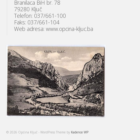
Branilaca BiH br. 78
79280 Ključ
Telefon: 037/661-100
Faks: 037/661-104
Web adresa: www.opcina-kljuc.ba
© 2026 Općina Ključ - WordPress Theme by
Kadence WP