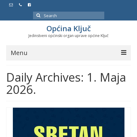
Search
for:
Općina Ključ
Jedinstveni općinski organ uprave općine Ključ
Menu
Dokumenti
Daily Archives: 1. Maja
Službeni glasnici
2026.
Javne nabavke
Značajni datumi i manifestacije
Program energetske efikasnosti u stambenom
sektoru