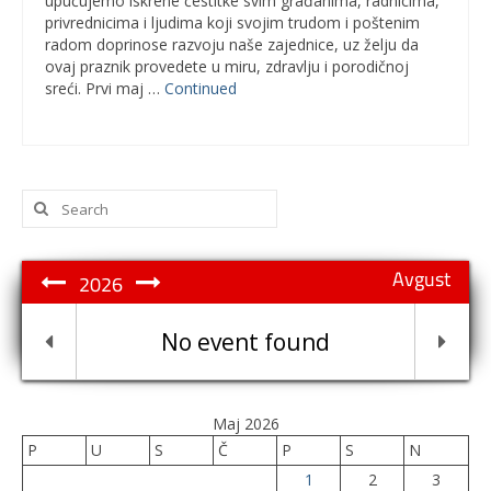
upućujemo iskrene čestitke svim građanima, radnicima,
privrednicima i ljudima koji svojim trudom i poštenim
radom doprinose razvoju naše zajednice, uz želju da
ovaj praznik provedete u miru, zdravlju i porodičnoj
sreći. Prvi maj …
Continued
Search
for:
Avgust
2026
No event found
Maj 2026
P
U
S
Č
P
S
N
1
2
3