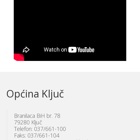
Općina Ključ
Branilaca BiH br. 78
79280 Ključ
Telefon: 037/661-100
Faks: 037/661-104