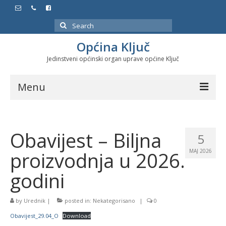
Search
for:
Općina Ključ
Jedinstveni općinski organ uprave općine Ključ
Menu
Dokumenti
Obavijest – Biljna
Službeni glasnici
5
proizvodnja u 2026.
MAJ 2026
Javne nabavke
godini
Značajni datumi i manifestacije
Program energetske efikasnosti u stambenom
by
Urednik
|
posted in:
Nekategorisano
|
0
sektoru
Obavijest_29.04_O
Download